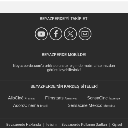
BEYAZPERDE'YI TAKIP ET!
BEYAZPERDE MOBILDE!
Beyazperde.com'u artık sorunsuz biçimde mobil cihazınızdan
görüntüleyebilirsiniz!
BEYAZPERDE'NIN KARDEŞ SİTELERİ
AlloCiné
Filmstarts
SensaCine
Fransa
Almanya
İspanya
AdoroCinema
Sensacine México
brasil
Meksika
Beyazperde Hakkında
|
İletişim
|
Beyazperde Kullanım Şartları
|
Kişisel