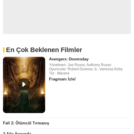
En Çok Beklenen Filmler
Avengers: Doomsday
Yönetmen: Joe Russo, Anthony Russo
Oyuncular: Robert Downey Jr., Vanessa Kirby
Tür : Macera
Fragmanı İzle!
Fall 2: Ölümcül Tırmanış
2 Aile Arasında