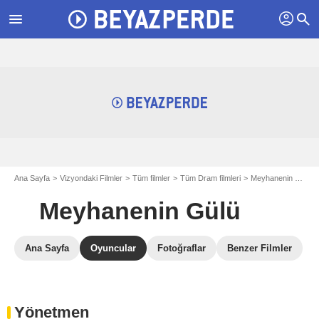
profil
menu
search
Ana Sayfa
Vizyondaki Filmler
Tüm filmler
Tüm Dram filmleri
Meyhanenin Gülü
Meyhanenin Gülü
Ana Sayfa
Oyuncular
Fotoğraflar
Benzer Filmler
Yönetmen