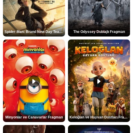
Spider-Man: Brand New Day Teaser
The Odyssey Dublajlı Fragman
Minyonlar ve Canavarlar Fragman
Keloğlan ve Hayvan Dostları Fragman