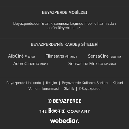
BEYAZPERDE MOBILDE!
Beyazperde.com'u artık sorunsuz biçimde mobil cihazınızdan
görüntüleyebilirsiniz!
BEYAZPERDE'NIN KARDEŞ SİTELERİ
AlloCiné
Filmstarts
SensaCine
Fransa
Almanya
İspanya
AdoroCinema
Sensacine México
brasil
Meksika
Beyazperde Hakkında
|
İletişim
|
Beyazperde Kullanım Şartları
|
Kişisel
Verilerin korunmasi
|
Gizlilik
|
©Beyazperde