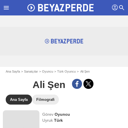
profil
menu
search
Ana Sayfa
Sanatçılar
Oyuncu
Türk Oyuncu
Ali Şen
Ali Şen
Ana Sayfa
Filmografi
Görev
Oyuncu
Uyruk
Türk