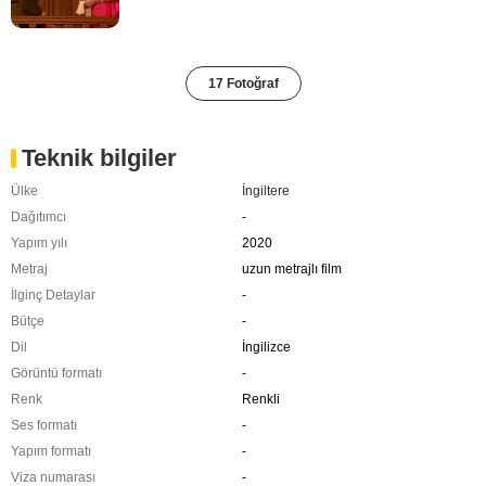
17 Fotoğraf
Teknik bilgiler
Ülke
İngiltere
Dağıtımcı
-
Yapım yılı
2020
Metraj
uzun metrajlı film
İlginç Detaylar
-
Bütçe
-
Dil
İngilizce
Görüntü formatı
-
Renk
Renkli
Ses formatı
-
Yapım formatı
-
Viza numarası
-