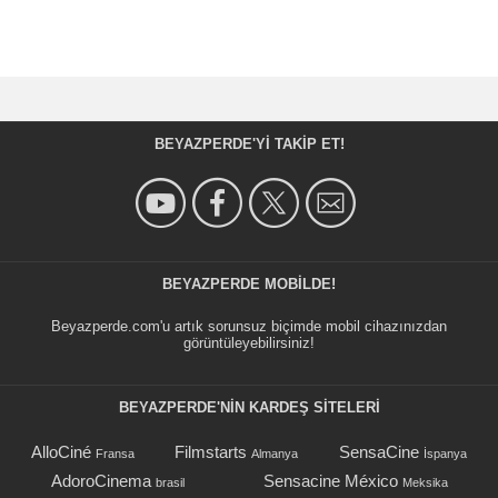
BEYAZPERDE'YI TAKIP ET!
BEYAZPERDE MOBILDE!
Beyazperde.com'u artık sorunsuz biçimde mobil cihazınızdan
görüntüleyebilirsiniz!
BEYAZPERDE'NIN KARDEŞ SİTELERİ
AlloCiné
Filmstarts
SensaCine
Fransa
Almanya
İspanya
AdoroCinema
Sensacine México
brasil
Meksika