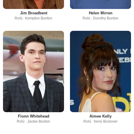
Jim Broadbent
Helen Mirren
Rolü : Kempton Bunton
Rolü : Dorothy Bunton
Fionn Whitehead
Aimee Kelly
Rolü : Jackie Bunton
Rolü : Irene Boslover