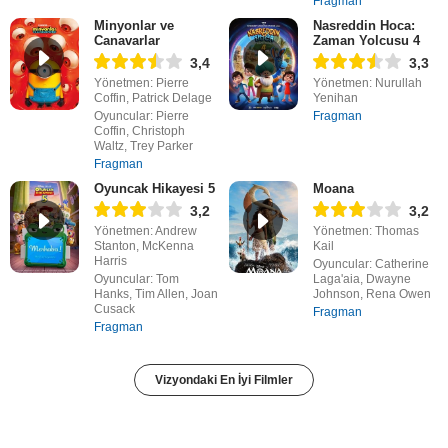
Fragman
Minyonlar ve
Nasreddin Hoca:
Canavarlar
Zaman Yolcusu 4
3,4
3,3
Yönetmen: Pierre
Yönetmen: Nurullah
Coffin, Patrick Delage
Yenihan
Oyuncular: Pierre
Fragman
Coffin, Christoph
Waltz, Trey Parker
Fragman
Oyuncak Hikayesi 5
Moana
3,2
3,2
Yönetmen: Andrew
Yönetmen: Thomas
Stanton, McKenna
Kail
Harris
Oyuncular: Catherine
Oyuncular: Tom
Laga'aia, Dwayne
Hanks, Tim Allen, Joan
Johnson, Rena Owen
Cusack
Fragman
Fragman
Vizyondaki En İyi Filmler