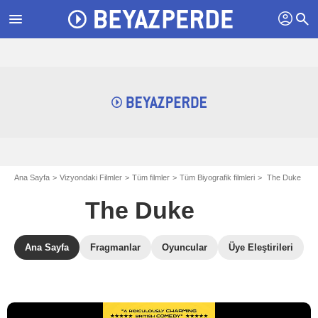
profil
menu
search
Ana Sayfa
Vizyondaki Filmler
Tüm filmler
Tüm Biyografik filmleri
The Duke
The Duke
Ana Sayfa
Fragmanlar
Oyuncular
Üye Eleştirileri