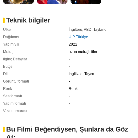
Teknik bilgiler
Ülke
İngiltere
,
ABD
,
Tayland
Dağıtımcı
UIP Türkiye
Yapım yılı
2022
Metraj
uzun metrajlı film
İlginç Detaylar
-
Bütçe
-
Dil
İngilizce, Tayca
Görüntü formatı
-
Renk
Renkli
Ses formatı
-
Yapım formatı
-
Viza numarası
-
Bu Filmi Beğendiysen, Şunlara da Göz
At: