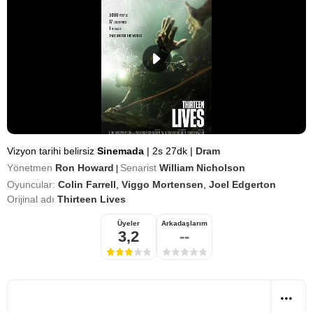
Vizyon tarihi belirsiz
Sinemada
|
2s 27dk
|
Dram
Yönetmen
Ron Howard
Senarist
William Nicholson
|
Oyuncular:
Colin Farrell
,
Viggo Mortensen
,
Joel Edgerton
Orijinal adı
Thirteen Lives
Üyeler
Arkadaşlarım
3,2
--