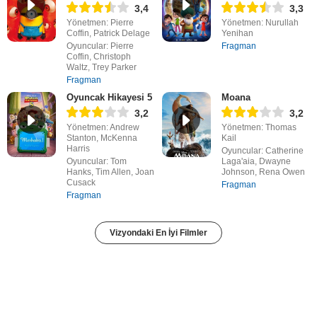
3,4
3,3
Yönetmen: Pierre
Yönetmen: Nurullah
Coffin, Patrick Delage
Yenihan
Oyuncular: Pierre
Fragman
Coffin, Christoph
Waltz, Trey Parker
Fragman
Oyuncak Hikayesi 5
Moana
3,2
3,2
Yönetmen: Andrew
Yönetmen: Thomas
Stanton, McKenna
Kail
Harris
Oyuncular: Catherine
Oyuncular: Tom
Laga'aia, Dwayne
Hanks, Tim Allen, Joan
Johnson, Rena Owen
Cusack
Fragman
Fragman
Vizyondaki En İyi Filmler