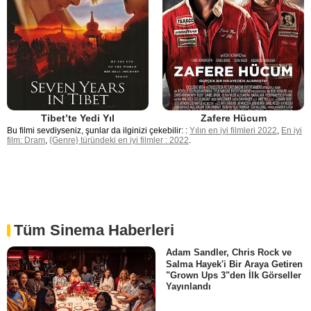
Tibet’te Yedi Yıl
Zafere Hücum
Bu filmi sevdiyseniz, şunlar da ilginizi çekebilir: :
Yılın en iyi filmleri 2022
,
En iyi
film: Dram
,
{Genre} türündeki en iyi filmler : 2022
.
Tüm Sinema Haberleri
Adam Sandler, Chris Rock ve
Salma Hayek'i Bir Araya Getiren
"Grown Ups 3"den İlk Görseller
Yayınlandı