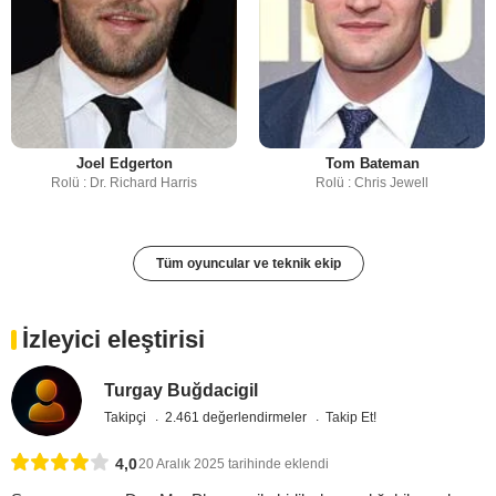
Joel Edgerton
Tom Bateman
Rolü : Dr. Richard Harris
Rolü : Chris Jewell
Tüm oyuncular ve teknik ekip
İzleyici eleştirisi
Turgay Buğdacigil
Takipçi
2.461 değerlendirmeler
Takip Et!
4,0
20 Aralık 2025 tarihinde eklendi