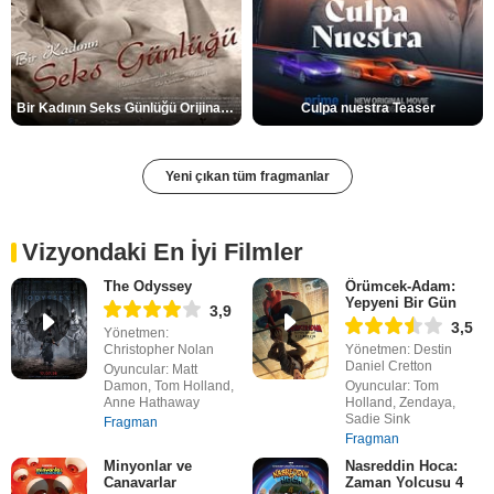
Bir Kadının Seks Günlüğü Orijinal Fragman
Culpa nuestra Teaser
Yeni çıkan tüm fragmanlar
Vizyondaki En İyi Filmler
The Odyssey
Örümcek-Adam:
Yepyeni Bir Gün
3,9
3,5
Yönetmen:
Christopher Nolan
Yönetmen: Destin
Daniel Cretton
Oyuncular: Matt
Damon, Tom Holland,
Oyuncular: Tom
Anne Hathaway
Holland, Zendaya,
Sadie Sink
Fragman
Fragman
Minyonlar ve
Nasreddin Hoca:
Canavarlar
Zaman Yolcusu 4