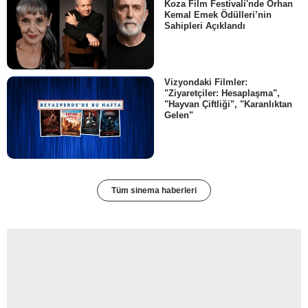
Koza Film Festivali'nde Orhan
Kemal Emek Ödülleri’nin
Sahipleri Açıklandı
Vizyondaki Filmler:
"Ziyaretçiler: Hesaplaşma",
"Hayvan Çiftliği", "Karanlıktan
Gelen"
Tüm sinema haberleri