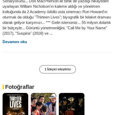
Senaryosunu... Don MacPherson ile birlik de yazdığı hikayeden
uyarlayan William Nicholson'ın kaleme aldığı ve yönetmen
koltuğunda da 2 Academy ödüllü usta sinemacı Ron Howard'ın
oturmak da olduğu "Thirteen Lives"; biyografik bir felaket draması
olarak geliyor karşımızı... *** Gelin isterseniz... 55 milyon dolarlık
bir bütçeyle... Görüntü yönetmenliğini, "Call Me by Your Name"
(2017), "Suspiria" (2018) ve ...
Devamını oku
1 İzleyici eleştirisi
Fotoğraflar