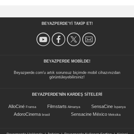
BEYAZPERDE'YI TAKIP ET!
BEYAZPERDE MOBILDE!
Beyazperde.com'u artık sorunsuz biçimde mobil cihazınızdan
görüntüleyebilirsiniz!
BEYAZPERDE'NIN KARDEŞ SİTELERİ
AlloCiné
Filmstarts
SensaCine
Fransa
Almanya
İspanya
AdoroCinema
Sensacine México
brasil
Meksika