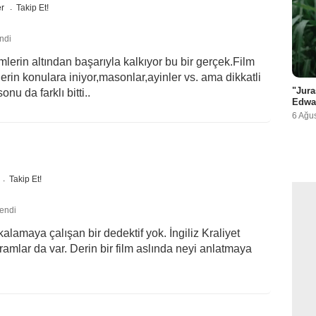
er
Takip Et!
ndi
lerin altından başarıyla kalkıyor bu bir gerçek.Film
derin konulara iniyor,masonlar,ayinler vs. ama dikkatli
"Jura
onu da farklı bitti..
Edwa
6 Ağu
Takip Et!
lendi
alamaya çalışan bir dedektif yok. İngiliz Kraliyet
vramlar da var. Derin bir film aslında neyi anlatmaya