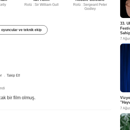
elly
Rolü : Sir William Gull
Rolü : Sergeant Peter
Godley
33. U
Festi
oyuncular ve teknik ekip
Sahip
7 Ağu
er
Takip Et!
endi
ak bir film olmuş.
Vizyo
"Hayv
7 Ağu