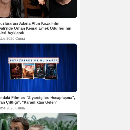
luslararası Adana Altın Koza Film
vali'nde Orhan Kemal Emek Ödülleri’nin
leri Açıklandı
stos 2026 Cuma
ndaki Filmler: "Ziyaretçiler: Hesaplaşma",
an Çiftliği", "Karanlıktan Gelen"
stos 2026 Cuma