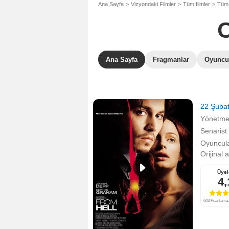
Ana Sayfa
Vizyondaki Filmler
Tüm filmler
Tüm 
Ana Sayfa
Fragmanlar
Oyuncu
22 Şuba
Yönetm
Senarist
Oyuncula
Orijinal 
Üyel
4,
643 Puanlama, 