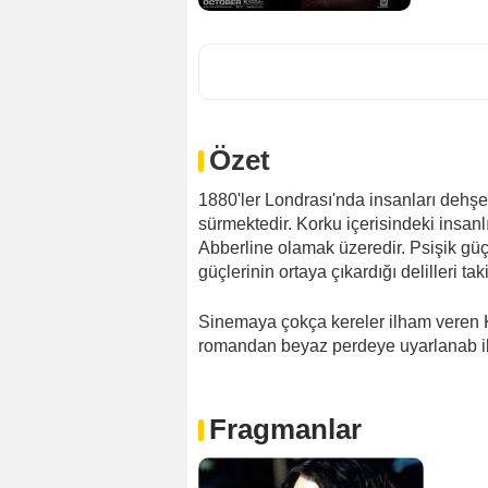
Özet
1880'ler Londrası'nda insanları dehş
sürmektedir. Korku içerisindeki insanl
Abberline olamak üzeredir. Psişik güçl
güçlerinin ortaya çıkardığı delilleri ta
Sinemaya çokça kereler ilham veren K
romandan beyaz perdeye uyarlanab il
Fragmanlar