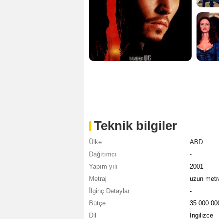
Teknik bilgiler
Ülke
ABD
Dağıtımcı
-
Yapım yılı
2001
Metraj
uzun metra
İlginç Detaylar
-
Bütçe
35 000 0
Dil
İngilizce