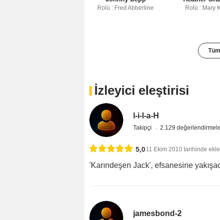
Rolü : Fred Abberline
Rolü : Mary K
Tüm 
İzleyici eleştirisi
l-i-l-a-H
Takipçi
2.129 değerlendirmel
5,0
11 Ekim 2010 tarihinde ekl
'Karındeşen Jack', efsanesine yakışac
jamesbond-2