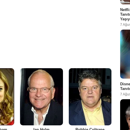
Netfl
Tanı
Yaşıy
7 Ağu
Disne
Tanıt
7 Ağu
aham
Ian Holm
Robbie Coltrane