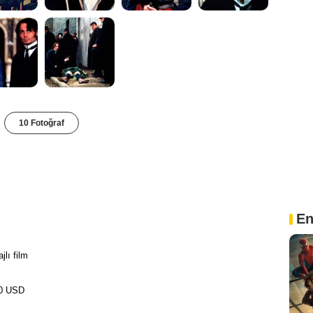
10 Fotoğraf
En
jlı film
00 USD