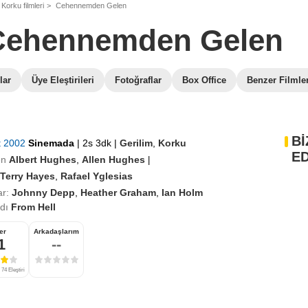
Korku filmleri
Cehennemden Gelen
Cehennemden Gelen
lar
Üye Eleştirileri
Fotoğraflar
Box Office
Benzer Filmle
Bİ
t 2002
Sinemada
|
2s 3dk
|
Gerilim
,
Korku
ED
en
Albert Hughes
,
Allen Hughes
|
Terry Hayes
,
Rafael Yglesias
r:
Johnny Depp
,
Heather Graham
,
Ian Holm
adı
From Hell
er
Arkadaşlarım
1
--
74 Eleştiri