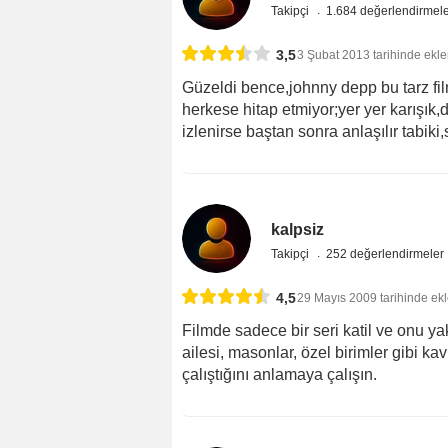
Takipçi
1.684 değerlendirmel
3,5
3 Şubat 2013 tarihinde ekle
Güzeldi bence,johnny depp bu tarz film
herkese hitap etmiyor;yer yer karışık,
izlenirse baştan sonra anlaşılır tabiki,s
kalpsiz
Takipçi
252 değerlendirmeler
4,5
29 Mayıs 2009 tarihinde ek
Filmde sadece bir seri katil ve onu yak
ailesi, masonlar, özel birimler gibi ka
çalıştığını anlamaya çalışın.