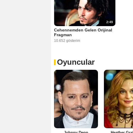
2:49
Cehennemden Gelen Orijinal
Fragman
10.652 gösterim
Oyuncular
Johnny Depp
Heather Gr