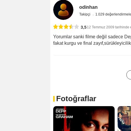
odinhan
Takipçi
1.029 değerlendirmel
3,5
12 Temmuz 2009 tarihinde 
Yorumlar sanki filme değil sadece Dep
fakat kurgu ve final zayıf,sürükleyicili
Fotoğraflar