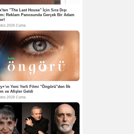
ix'ten "The Last House" İçin Sıra Dışı
tım: Reklam Panosunda Gerçek Bir Adam
or!
stos 2026 Cuma
y+'ın Yeni Yerli Filmi "Öngörü"den İlk
ım ve Afişler Geldi
stos 2026 Cuma