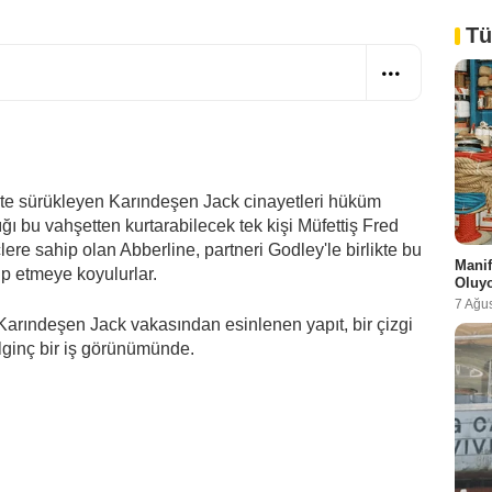
Tü
ete sürükleyen Karındeşen Jack cinayetleri hüküm
ığı bu vahşetten kurtarabilecek tek kişi Müfettiş Fred
ere sahip olan Abberline, partneri Godley'le birlikte bu
Manif
kip etmeye koyulurlar.
Oluy
7 Ağu
arındeşen Jack vakasından esinlenen yapıt, bir çizgi
ginç bir iş görünümünde.