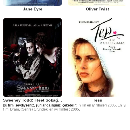
Jane Eyre
Oliver Twist
Sweeney Todd: Fleet Sokağının Şeytan Berberi
Tess
Bu filmi sevdiyseniz, şunlar da ilginizi çekebilir: :
Yılın en iyi filmleri 2005
,
En iyi
film: Dram
,
{Genre} türündeki en iyi filmler : 2005
.