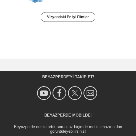
Fragman
Vizyondaki En İyi Filmler
BEYAZPERDE'YI TAKIP ET!
BEYAZPERDE MOBILDE!
Beyazperde.com'u artık sorunsuz biçimde mobil cihazınızdan
görüntüleyebilirsiniz!