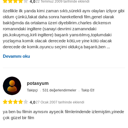
4,0
22 Temmuz 2009 tarihinde eklendi
özellikle ilk yarıda kimi zaman sıktı,sürekli aynı olayları izliyor gibi
oldum çünkü,fakat daha sonra hareketlendi film,genel olarak
baktığımda da ortalama üzeri diyebilirim.charles dickensın
romanındaki ingiltere (sanayi devrimi zamanındaki
pis,kokuşmuş,kirli ingiltere) başarılı yansıtılmış,toplumdaki
yozlaşma komik olacak derecede kötü,ve yine kötü olacak
derecede de komik.oyuncu seçimi oldukça başarılı,ben ...
Devamını oku
potasyum
Takipçi
531 değerlendirmeler
Takip Et!
4,0
27 Ocak 2007 tarihinde eklendi
ya ben bu filmin aynısını ayşecik filmlerindende izlemiştim,yinede
çok güzel bir film