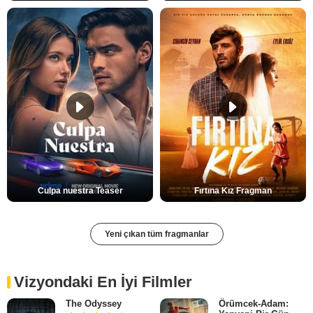
Culpa nuestra Teaser
Fırtına Kız Fragman
Yeni çıkan tüm fragmanlar
Vizyondaki En İyi Filmler
The Odyssey
Örümcek-Adam: