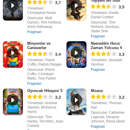
Yepyeni Bir Gün
3,7
3,5
Yönetmen:
Christopher Nolan
Yönetmen: Destin
Daniel Cretton
Oyuncular: Matt
Damon, Tom Holland,
Oyuncular: Tom
Anne Hathaway
Holland, Zendaya,
Sadie Sink
Fragman
Fragman
Minyonlar ve
Nasreddin Hoca:
Canavarlar
Zaman Yolcusu 4
3,4
3,3
Yönetmen: Pierre
Yönetmen: Nurullah
Coffin, Patrick Delage
Yenihan
Oyuncular: Pierre
Fragman
Coffin, Christoph
Waltz, Trey Parker
Fragman
Oyuncak Hikayesi 5
Moana
3,2
3,2
Yönetmen: Andrew
Yönetmen: Thomas
Stanton, McKenna
Kail
Harris
Oyuncular: Catherine
Oyuncular: Tom
Laga'aia, Dwayne
Hanks, Tim Allen, Joan
Johnson, Rena Owen
Cusack
Fragman