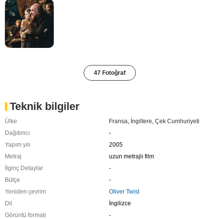
47 Fotoğraf
Teknik bilgiler
Ülke
Fransa
,
İngiltere
,
Çek Cumhuriyeti
Dağıtımcı
-
Yapım yılı
2005
Metraj
uzun metrajlı film
İlginç Detaylar
-
Bütçe
-
Yeniden çevrim
Oliver Twist
Dil
İngilizce
Görüntü formatı
-