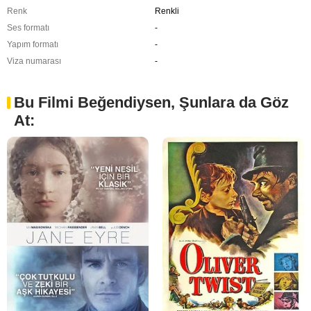
Renk
Renkli
Ses formatı
-
Yapım formatı
-
Viza numarası
-
Bu Filmi Beğendiysen, Şunlara da Göz
At: