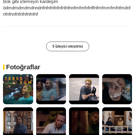
Bok gibi izlemeyin kardeşim
ödmdmdmdmdnndnfnfnfnfnfnfnfnfnnfmfmfnfnffnfmfmmfmfnfmdnf
nfnfnnfnfnfnfnfnfnf
5 İzleyici eleştirisi
Fotoğraflar