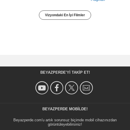
Vizyondaki En İyi Filmler
BEYAZPERDE'YI TAKIP ET!
BEYAZPERDE MOBILDE!
Beyazperde.com'u artık sorunsuz biçimde mobil cihazınızdan
görüntüleyebilirsiniz!