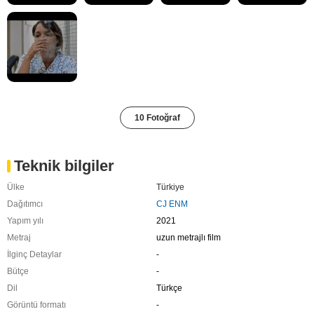
10 Fotoğraf
Teknik bilgiler
Ülke
Türkiye
Dağıtımcı
CJ ENM
Yapım yılı
2021
Metraj
uzun metrajlı film
İlginç Detaylar
-
Bütçe
-
Dil
Türkçe
Görüntü formatı
-