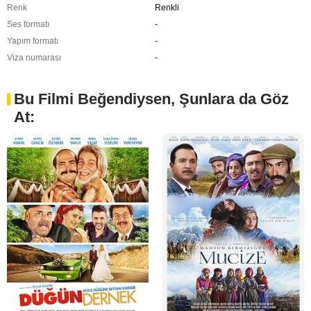
Renk
Renkli
Ses formatı
-
Yapım formatı
-
Viza numarası
-
Bu Filmi Beğendiysen, Şunlara da Göz
At: