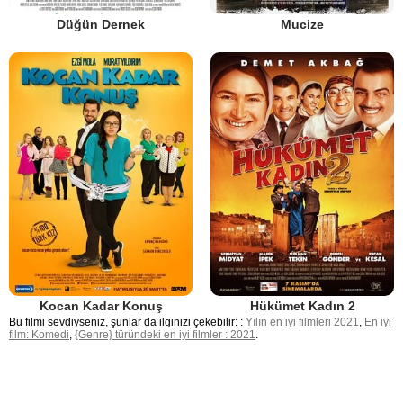
Düğün Dernek
Mucize
Kocan Kadar Konuş
Hükümet Kadın 2
Bu filmi sevdiyseniz, şunlar da ilginizi çekebilir: :
Yılın en iyi filmleri 2021
,
En iyi
film: Komedi
,
{Genre} türündeki en iyi filmler : 2021
.