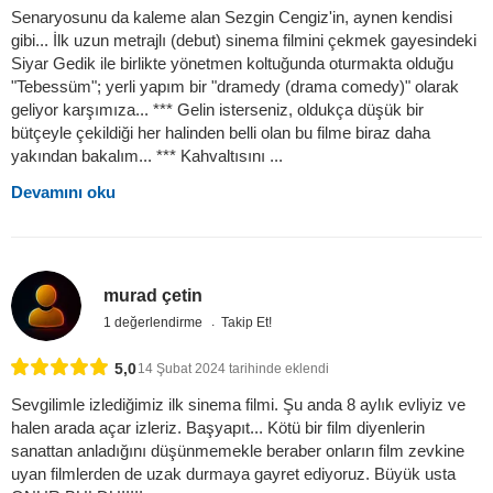
Senaryosunu da kaleme alan Sezgin Cengiz'in, aynen kendisi
gibi... İlk uzun metrajlı (debut) sinema filmini çekmek gayesindeki
Siyar Gedik ile birlikte yönetmen koltuğunda oturmakta olduğu
"Tebessüm"; yerli yapım bir "dramedy (drama comedy)" olarak
geliyor karşımıza... *** Gelin isterseniz, oldukça düşük bir
bütçeyle çekildiği her halinden belli olan bu filme biraz daha
yakından bakalım... *** Kahvaltısını ...
Devamını oku
murad çetin
1 değerlendirme
Takip Et!
5,0
14 Şubat 2024 tarihinde eklendi
Sevgilimle izlediğimiz ilk sinema filmi. Şu anda 8 aylık evliyiz ve
halen arada açar izleriz. Başyapıt... Kötü bir film diyenlerin
sanattan anladığını düşünmemekle beraber onların film zevkine
uyan filmlerden de uzak durmaya gayret ediyoruz. Büyük usta