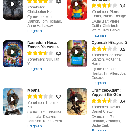
3,9
3,4
Yönetmen:
Christopher Nolan
Yönetmen: Pierre
Coffin, Patrick Delage
Oyuncular: Matt
Damon, Tom Holland,
Oyuncular: Pierre
Anne Hathaway
Coffin, Christoph
Waltz, Trey Parker
Fragman
Fragman
Nasreddin Hoca:
Oyuncak Hikayesi 5
Zaman Yolcusu 4
3,2
3,3
Yönetmen: Andrew
Yönetmen: Nurullah
Stanton, McKenna
Yenihan
Harris
Fragman
Oyuncular: Tom
Hanks, Tim Allen, Joan
Cusack
Fragman
Moana
Örümcek-Adam:
Yepyeni Bir Gün
3,2
3,4
Yönetmen: Thomas
Kail
Yönetmen: Destin
Daniel Cretton
Oyuncular: Catherine
Laga'aia, Dwayne
Oyuncular: Tom
Johnson, Rena Owen
Holland, Zendaya,
Sadie Sink
Fragman
Fragman