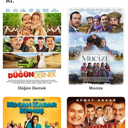
At:
Düğün Dernek
Mucize