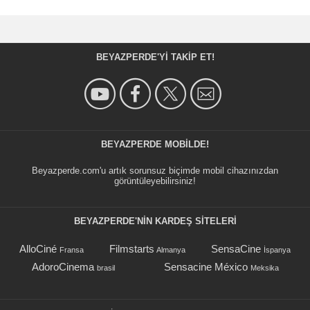
BEYAZPERDE'YI TAKIP ET!
BEYAZPERDE MOBILDE!
Beyazperde.com'u artık sorunsuz biçimde mobil cihazınızdan
görüntüleyebilirsiniz!
BEYAZPERDE'NIN KARDEŞ SİTELERİ
AlloCiné
Filmstarts
SensaCine
Fransa
Almanya
İspanya
AdoroCinema
Sensacine México
brasil
Meksika