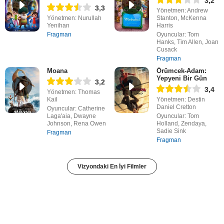
3,2
3,3
Yönetmen: Andrew
Yönetmen: Nurullah
Stanton, McKenna
Yenihan
Harris
Fragman
Oyuncular: Tom
Hanks, Tim Allen, Joan
Cusack
Fragman
Moana
Örümcek-Adam:
Yepyeni Bir Gün
3,2
3,4
Yönetmen: Thomas
Kail
Yönetmen: Destin
Daniel Cretton
Oyuncular: Catherine
Laga'aia, Dwayne
Oyuncular: Tom
Johnson, Rena Owen
Holland, Zendaya,
Sadie Sink
Fragman
Fragman
Vizyondaki En İyi Filmler