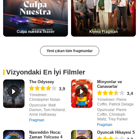
Culpa nuestra Teaser
Kıyma Fragman
Yeni çıkan tüm fragmanlar
Vizyondaki En İyi Filmler
The Odyssey
Minyonlar ve
Canavarlar
3,9
3,4
Yönetmen:
Christopher Nolan
Yönetmen: Pierre
Coffin, Patrick Delage
Oyuncular: Matt
Damon, Tom Holland,
Oyuncular: Pierre
Anne Hathaway
Coffin, Christoph
Waltz, Trey Parker
Fragman
Fragman
Nasreddin Hoca:
Oyuncak Hikayesi 5
Zaman Yolcusu 4