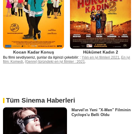
Kocan Kadar Konuş
Hükümet Kadın 2
Bu filmi sevdiyseniz, şunlar da ilginizi çekebilir: :
Yılın en iyi filmleri 2021
,
En iyi
film: Komedi
,
{Genre} türündeki en iyi filmler : 2021
.
Tüm Sinema Haberleri
Marvel'ın Yeni "X-Men" Filminin
Cyclops'u Belli Oldu