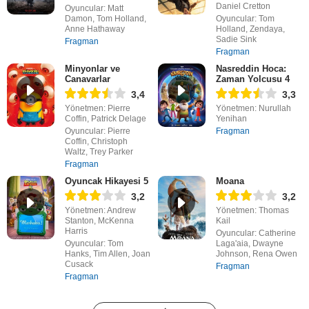
Daniel Cretton
Oyuncular: Matt
Damon, Tom Holland,
Oyuncular: Tom
Anne Hathaway
Holland, Zendaya,
Sadie Sink
Fragman
Fragman
Minyonlar ve
Nasreddin Hoca:
Canavarlar
Zaman Yolcusu 4
3,4
3,3
Yönetmen: Pierre
Yönetmen: Nurullah
Coffin, Patrick Delage
Yenihan
Oyuncular: Pierre
Fragman
Coffin, Christoph
Waltz, Trey Parker
Fragman
Oyuncak Hikayesi 5
Moana
3,2
3,2
Yönetmen: Andrew
Yönetmen: Thomas
Stanton, McKenna
Kail
Harris
Oyuncular: Catherine
Oyuncular: Tom
Laga'aia, Dwayne
Hanks, Tim Allen, Joan
Johnson, Rena Owen
Cusack
Fragman
Fragman