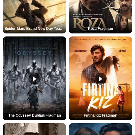
Spider-Man: Brand New Day Teaser
Roza Fragman
The Odyssey Dublajlı Fragman
Fırtına Kız Fragman