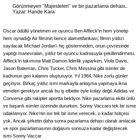
Görünmeyen "Majesteleri" ve bir pazarlama dehası..
Yazar: Hande Kara
Oscar ödüllü yönetmen ve oyuncu Ben Affleck’in hem yönetip
hem oynadığı Air filminin bence alametifarikası; filmin yıldızı
sayılacak Michael Jordan’ı hiç göstermeden, onun çevresinde
yaptığı manevraları, yıldız bir oyuncu kadrosuyla şekillendirmesi.
Affleck’in takımına Matt Damon liderlik yaparken, Viola Davis,
Jason Bateman, Chris Tucker, Chris Messina gibi isimler de
kadronun geri kalanını oluşturuyor. Yıl 1984, Nike zorlu günler
geçiriyor. Birkaç yıldız ismi markayla anlaşma yapmaya ikna
etmeleri gerekiyor ancak bu iş elbette öyle kolay değil. Adidas ve
Converse gibi rakipler aportta bekliyor. Nike pazarlama ekibi ünlü
ve başarılı isimler üzerinde dururken, Sonny Vaccaro tek bir isme
odaklanıyor. Nike’nin ise tek bir isme verecek, o kadar bütçesi
yok. Ancak şirketin daha sonra pazarlama dehası olarak anılacak
ve spor pazarlamasının doğasını sonsuza kadar değiştirecek
ismi Sonny Vaccar