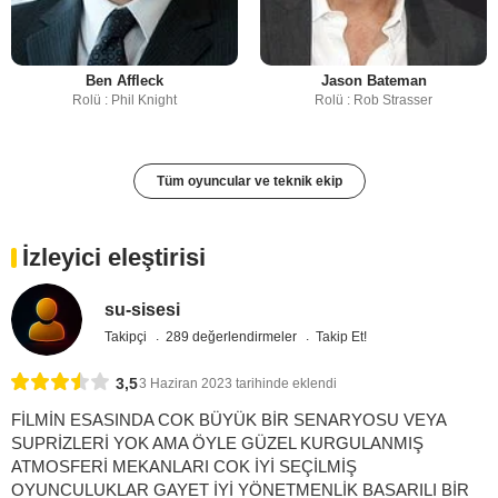
Ben Affleck
Jason Bateman
Rolü : Phil Knight
Rolü : Rob Strasser
Tüm oyuncular ve teknik ekip
İzleyici eleştirisi
su-sisesi
Takipçi
289 değerlendirmeler
Takip Et!
3,5
3 Haziran 2023 tarihinde eklendi
FİLMİN ESASINDA COK BÜYÜK BİR SENARYOSU VEYA
SUPRİZLERİ YOK AMA ÖYLE GÜZEL KURGULANMIŞ
ATMOSFERİ MEKANLARI COK İYİ SEÇİLMİŞ
OYUNCULUKLAR GAYET İYİ YÖNETMENLİK BASARILI BİR