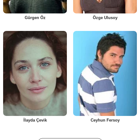
Gürgen Öz
Özge Ulusoy
İlayda Çevik
Ceyhun Fersoy