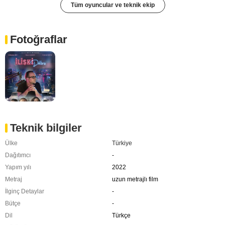
Tüm oyuncular ve teknik ekip
Fotoğraflar
Teknik bilgiler
Ülke
Türkiye
Dağıtımcı
-
Yapım yılı
2022
Metraj
uzun metrajlı film
İlginç Detaylar
-
Bütçe
-
Dil
Türkçe