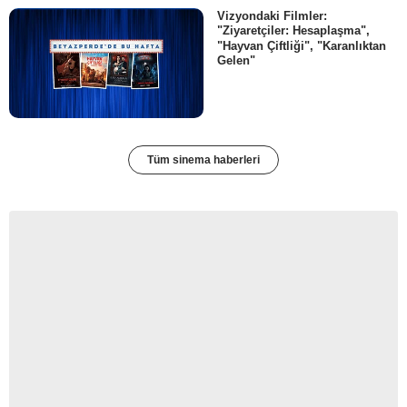
Vizyondaki Filmler:
"Ziyaretçiler: Hesaplaşma",
"Hayvan Çiftliği", "Karanlıktan
Gelen"
Tüm sinema haberleri