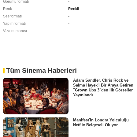
Görüntü formatı
-
Renk
Renkli
Ses formatı
-
Yapım formatı
-
Viza numarası
-
Tüm Sinema Haberleri
Adam Sandler, Chris Rock ve
Salma Hayek'i Bir Araya Getiren
"Grown Ups 3"den İlk Görseller
Yayınlandı
Manifest'in Londra Yolculuğu
Netflix Belgeseli Oluyor