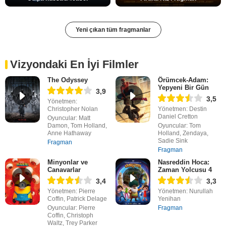
Yeni çıkan tüm fragmanlar
Vizyondaki En İyi Filmler
The Odyssey
Örümcek-Adam:
Yepyeni Bir Gün
3,9
3,5
Yönetmen:
Christopher Nolan
Yönetmen: Destin
Daniel Cretton
Oyuncular: Matt
Damon, Tom Holland,
Oyuncular: Tom
Anne Hathaway
Holland, Zendaya,
Sadie Sink
Fragman
Fragman
Minyonlar ve
Nasreddin Hoca:
Canavarlar
Zaman Yolcusu 4
3,4
3,3
Yönetmen: Pierre
Yönetmen: Nurullah
Coffin, Patrick Delage
Yenihan
Oyuncular: Pierre
Fragman
Coffin, Christoph
Waltz, Trey Parker