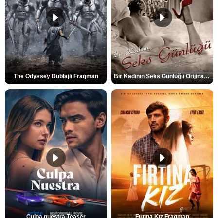
The Odyssey Dublajlı Fragman
Bir Kadının Seks Günlüğü Orijinal Fragman
Culpa nuestra Teaser
Fırtına Kız Fragman