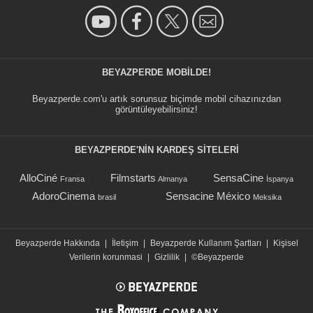
BEYAZPERDE MOBILDE!
Beyazperde.com'u artık sorunsuz biçimde mobil cihazınızdan
görüntüleyebilirsiniz!
BEYAZPERDE'NIN KARDEŞ SİTELERİ
AlloCiné
Filmstarts
SensaCine
Fransa
Almanya
İspanya
AdoroCinema
Sensacine México
brasil
Meksika
Beyazperde Hakkında
|
İletişim
|
Beyazperde Kullanım Şartları
|
Kişisel
Verilerin korunmasi
|
Gizlilik
|
©Beyazperde