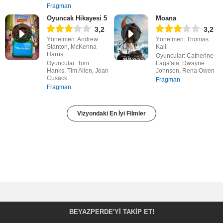
Fragman
Oyuncak Hikayesi 5
Moana
3,2
3,2
Yönetmen: Andrew
Yönetmen: Thomas
Stanton, McKenna
Kail
Harris
Oyuncular: Catherine
Oyuncular: Tom
Laga'aia, Dwayne
Hanks, Tim Allen, Joan
Johnson, Rena Owen
Cusack
Fragman
Fragman
Vizyondaki En İyi Filmler
BEYAZPERDE'YI TAKIP ET!