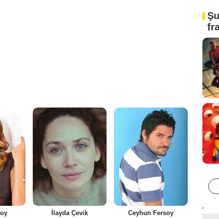
Şu
fr
'
soy
İlayda Çevik
Ceyhun Fersoy