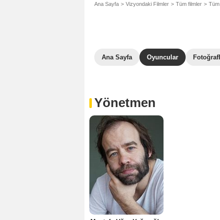
Ana Sayfa
Vizyondaki Filmler
Tüm filmler
Tüm 
Ana Sayfa
Oyuncular
Fotoğraf
Yönetmen