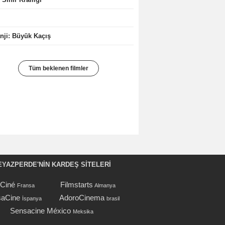
ji: Büyük Kaçış
Tüm beklenen filmler
EYAZPERDE'NIN KARDEŞ SİTELERİ
oCiné
Filmstarts
Fransa
Almanya
aCine
AdoroCinema
İspanya
brasil
Sensacine México
Meksika