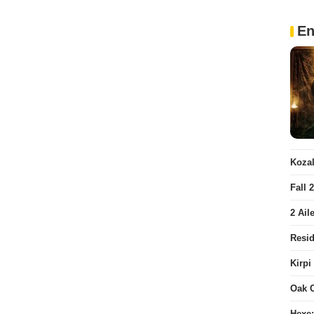
En
Kozal
Fall 
2 Ail
Resid
Kirpi
Oak 
Hexe: