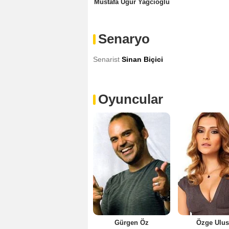
Mustafa Uğur Yağcıoğlu
Senaryo
Senarist
Sinan Biçici
Oyuncular
Gürgen Öz
Özge Ulu