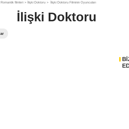
Romantik filmleri
İlişki Doktoru
İlişki Doktoru Filminin Oyuncuları
İlişki Doktoru
lar
Bİ
ED