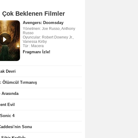
 Çok Beklenen Filmler
Avengers: Doomsday
Yönetmen: Joe Russo, Anthony
Russo
Oyuncular: Robert Downey Jr.,
Vanessa Kirby
Tür : Macera
Fragmanı İzle!
ak Devri
2: Ölümcül Tırmanış
e Arasında
ent Evil
 Sonic 4
Caddesi'nin Sonu
 Sihir Krallığı