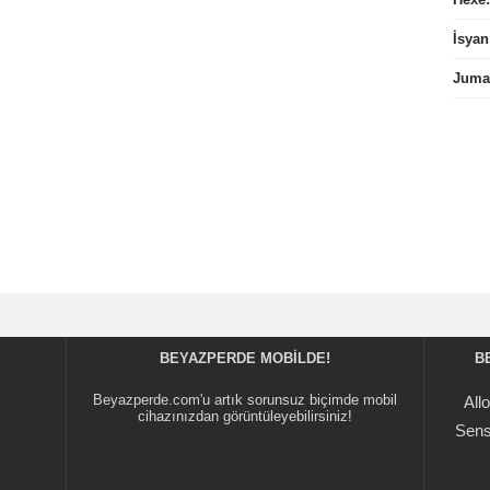
İsyan
Juman
BEYAZPERDE MOBILDE!
B
Beyazperde.com'u artık sorunsuz biçimde mobil
All
cihazınızdan görüntüleyebilirsiniz!
Sens