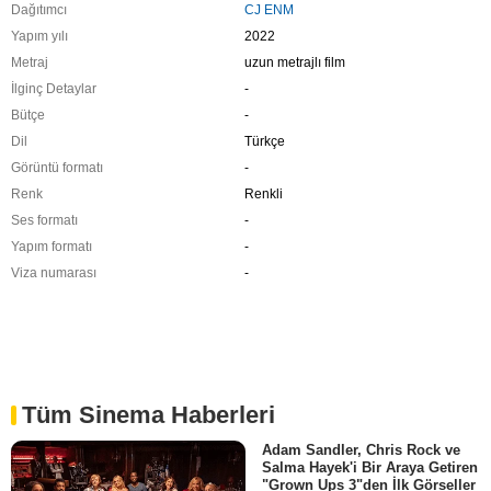
Dağıtımcı
CJ ENM
Yapım yılı
2022
Metraj
uzun metrajlı film
İlginç Detaylar
-
Bütçe
-
Dil
Türkçe
Görüntü formatı
-
Renk
Renkli
Ses formatı
-
Yapım formatı
-
Viza numarası
-
Tüm Sinema Haberleri
Adam Sandler, Chris Rock ve
Salma Hayek'i Bir Araya Getiren
"Grown Ups 3"den İlk Görseller