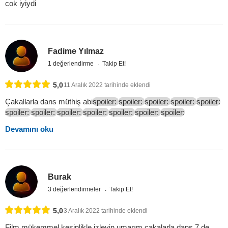
cok iyiydi
Fadime Yılmaz
1 değerlendirme
Takip Et!
5,0
11 Aralık 2022 tarihinde eklendi
Çakallarla dans müthiş abi
spoiler:
spoiler:
spoiler:
spoiler:
spoiler:
spoiler:
spoiler:
spoiler:
spoiler:
spoiler:
spoiler:
spoiler:
Devamını oku
Burak
3 değerlendirmeler
Takip Et!
5,0
3 Aralık 2022 tarihinde eklendi
Film mükemmel kesinlikle izleyin umarım çakalarla dans 7 de