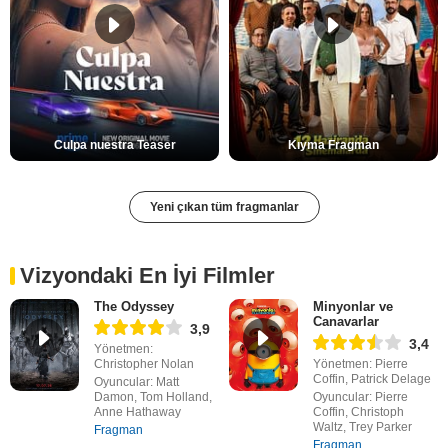
Culpa nuestra Teaser
Kıyma Fragman
Yeni çıkan tüm fragmanlar
Vizyondaki En İyi Filmler
The Odyssey
Minyonlar ve
Canavarlar
3,9
3,4
Yönetmen:
Christopher Nolan
Yönetmen: Pierre
Coffin, Patrick Delage
Oyuncular: Matt
Damon, Tom Holland,
Oyuncular: Pierre
Anne Hathaway
Coffin, Christoph
Waltz, Trey Parker
Fragman
Fragman