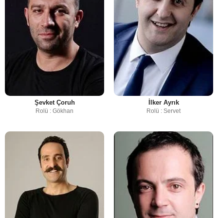
Şevket Çoruh
İlker Ayrık
Rolü : Gökhan
Rolü : Servet