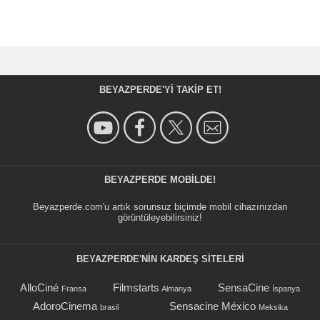
BEYAZPERDE'YI TAKIP ET!
BEYAZPERDE MOBILDE!
Beyazperde.com'u artık sorunsuz biçimde mobil cihazınızdan
görüntüleyebilirsiniz!
BEYAZPERDE'NIN KARDEŞ SİTELERİ
AlloCiné
Filmstarts
SensaCine
Fransa
Almanya
İspanya
AdoroCinema
Sensacine México
brasil
Meksika