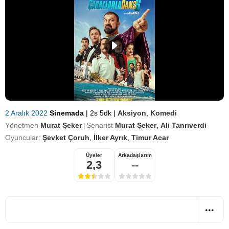
2 Aralık 2022
Sinemada
|
2s 5dk
|
Aksiyon
,
Komedi
Yönetmen
Murat Şeker
Senarist
Murat Şeker
,
Ali Tanrıverdi
|
Oyuncular:
Şevket Çoruh
,
İlker Ayrık
,
Timur Acar
Üyeler
Arkadaşlarım
2,3
--