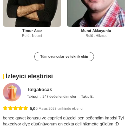
Timur Acar
Murat Akkoyunlu
Rolü : Necmi
Rolü : Hikmet
Tüm oyuncular ve teknik ekip
İzleyici eleştirisi
Tolgakocak
Takipçi
247 değerlendirmeler
Takip Et!
5,0
5 Mayıs 2023 tarihinde eklendi
bence gayet konusu ve esprileri güzeldi ben beğendim imbdsi 7yi
hakediyor diye düsünüyorum en cokta deli hikmette güldüm :D