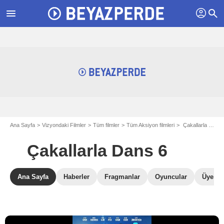
profil
menu
search
Ana Sayfa
Vizyondaki Filmler
Tüm filmler
Tüm Aksiyon filmleri
Çakallarla Dans 6
Çakallarla Dans 6
Ana Sayfa
Haberler
Fragmanlar
Oyuncular
Üye Ele