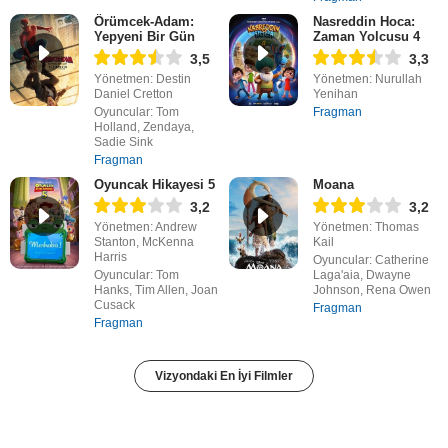
Örümcek-Adam:
Nasreddin Hoca:
Yepyeni Bir Gün
Zaman Yolcusu 4
3,5
3,3
Yönetmen: Destin
Yönetmen: Nurullah
Daniel Cretton
Yenihan
Oyuncular: Tom
Fragman
Holland, Zendaya,
Sadie Sink
Fragman
Oyuncak Hikayesi 5
Moana
3,2
3,2
Yönetmen: Andrew
Yönetmen: Thomas
Stanton, McKenna
Kail
Harris
Oyuncular: Catherine
Oyuncular: Tom
Laga'aia, Dwayne
Hanks, Tim Allen, Joan
Johnson, Rena Owen
Cusack
Fragman
Fragman
Vizyondaki En İyi Filmler