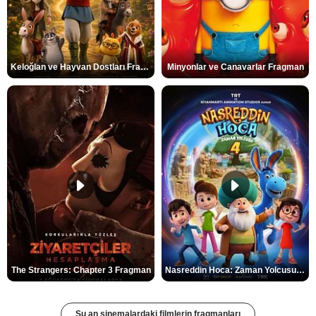
Keloğlan ve Hayvan Dostları Fragman
Minyonlar ve Canavarlar Fragman
The Strangers: Chapter 3 Fragman
Nasreddin Hoca: Zaman Yolcusu 4 Fragman
Şu an sinemalardaki filmlerin fragmanları