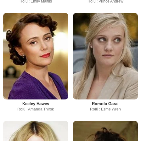
Rolü : Emily Maitlis
Rolü : Prince Andrew
Keeley Hawes
Romola Garai
Rolü : Amanda Thirsk
Rolü : Esme Wren