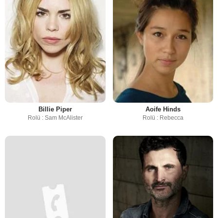
Billie Piper
Aoife Hinds
Rolü : Sam McAlister
Rolü : Rebecca