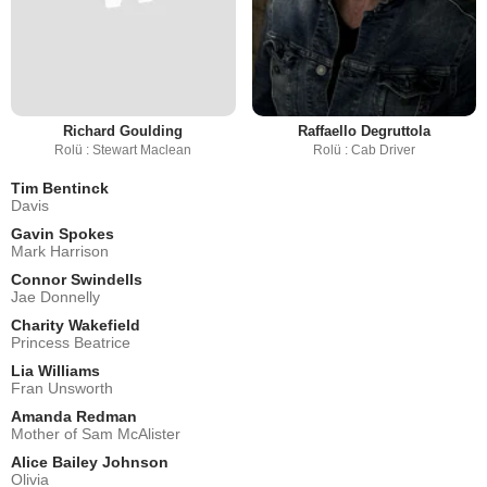
Richard Goulding
Raffaello Degruttola
Rolü : Stewart Maclean
Rolü : Cab Driver
Tim Bentinck
Davis
Gavin Spokes
Mark Harrison
Connor Swindells
Jae Donnelly
Charity Wakefield
Princess Beatrice
Lia Williams
Fran Unsworth
Amanda Redman
Mother of Sam McAlister
Alice Bailey Johnson
Olivia