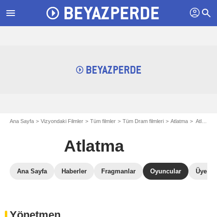
profil
menu
search
Ana Sayfa
Vizyondaki Filmler
Tüm filmler
Tüm Dram filmleri
Atlatma
Atlatma Filminin Oyuncuları
Atlatma
Ana Sayfa
Haberler
Fragmanlar
Oyuncular
Üye Ele
Yönetmen