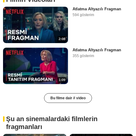
Atlatma Altyazılı Fragman
594 gösterim
2:08
Atlatma Altyazılı Fragman
355 gösterim
1:09
Bu filme dair # video
Şu an sinemalardaki filmlerin
fragmanları