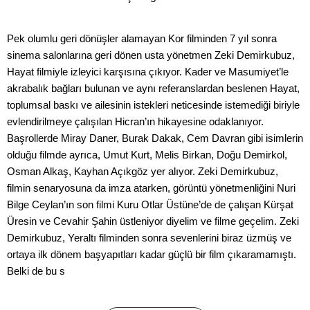
Pek olumlu geri dönüşler alamayan Kor filminden 7 yıl sonra
sinema salonlarına geri dönen usta yönetmen Zeki Demirkubuz,
Hayat filmiyle izleyici karşısına çıkıyor. Kader ve Masumiyet’le
akrabalık bağları bulunan ve aynı referanslardan beslenen Hayat,
toplumsal baskı ve ailesinin istekleri neticesinde istemediği biriyle
evlendirilmeye çalışılan Hicran’ın hikayesine odaklanıyor.
Başrollerde Miray Daner, Burak Dakak, Cem Davran gibi isimlerin
olduğu filmde ayrıca, Umut Kurt, Melis Birkan, Doğu Demirkol,
Osman Alkaş, Kayhan Açıkgöz yer alıyor. Zeki Demirkubuz,
filmin senaryosuna da imza atarken, görüntü yönetmenliğini Nuri
Bilge Ceylan’ın son filmi Kuru Otlar Üstüne’de de çalışan Kürşat
Üresin ve Cevahir Şahin üstleniyor diyelim ve filme geçelim. Zeki
Demirkubuz, Yeraltı filminden sonra sevenlerini biraz üzmüş ve
ortaya ilk dönem başyapıtları kadar güçlü bir film çıkaramamıştı.
Belki de bu s