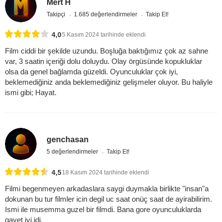
Mert H
Takipçi
1.685 değerlendirmeler
Takip Et!
4,0
5 Kasım 2024 tarihinde eklendi
Film ciddi bir şekilde uzundu. Boşluğa baktığımız çok az sahne
var, 3 saatin içeriği dolu doluydu. Olay örgüsünde kopukluklar
olsa da genel bağlamda güzeldi. Oyunculuklar çok iyi,
beklemediğiniz anda beklemediğiniz gelişmeler oluyor. Bu haliyle
ismi gibi; Hayat.
genchasan
5 değerlendirmeler
Takip Et!
4,5
18 Kasım 2024 tarihinde eklendi
Filmi begenmeyen arkadaslara saygi duymakla birlikte "insan"a
dokunan bu tur filmler icin degil uc saat onüç saat de ayirabilirim.
Ismi ile musemma guzel bir filmdi. Bana gore oyunculuklarda
gayet iyi idi.