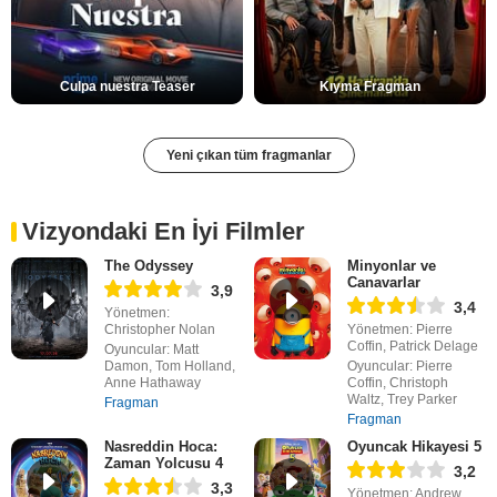
Culpa nuestra Teaser
Kıyma Fragman
Yeni çıkan tüm fragmanlar
Vizyondaki En İyi Filmler
The Odyssey
Minyonlar ve
Canavarlar
3,9
3,4
Yönetmen:
Christopher Nolan
Yönetmen: Pierre
Coffin, Patrick Delage
Oyuncular: Matt
Damon, Tom Holland,
Oyuncular: Pierre
Anne Hathaway
Coffin, Christoph
Waltz, Trey Parker
Fragman
Fragman
Nasreddin Hoca:
Oyuncak Hikayesi 5
Zaman Yolcusu 4
3,2
3,3
Yönetmen: Andrew