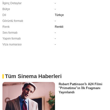
İlginç Detaylar
-
Bütçe
-
Dil
Türkçe
Görüntü formatı
-
Renk
Renkli
Ses formatı
-
Yapım formatı
-
Viza numarası
-
Tüm Sinema Haberleri
Robert Pattinson'lı A24 Filmi
"Primetime"ın İlk Fragmanı
Yayınlandı