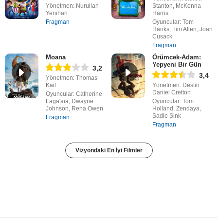
Yönetmen: Nurullah
Stanton, McKenna
Yenihan
Harris
Fragman
Oyuncular: Tom
Hanks, Tim Allen, Joan
Cusack
Fragman
Moana
Örümcek-Adam:
Yepyeni Bir Gün
3,2
3,4
Yönetmen: Thomas
Kail
Yönetmen: Destin
Daniel Cretton
Oyuncular: Catherine
Laga'aia, Dwayne
Oyuncular: Tom
Johnson, Rena Owen
Holland, Zendaya,
Sadie Sink
Fragman
Fragman
Vizyondaki En İyi Filmler