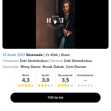
15 Aralık 2023
Sinemada
|
2s 40dk
|
Dram
Yönetmen
Zeki Demirkubuz
Senarist
Zeki Demirkubuz
|
Oyuncular:
Miray Daner
,
Burak Dakak
,
Cem Davran
Basın
Üyeler
Beyazperde
Arkadaşlarım
4,3
3,0
3,5
--
TOD'da İzle