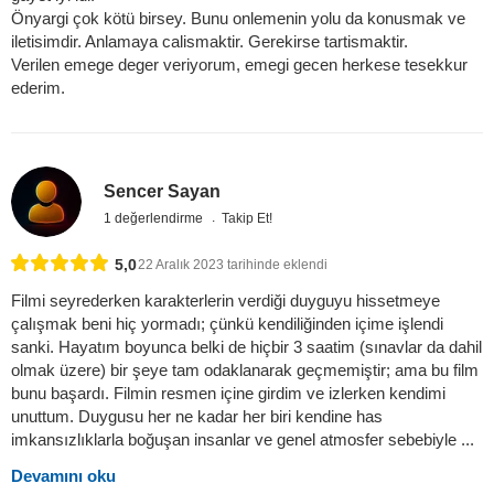
Önyargi çok kötü birsey. Bunu onlemenin yolu da konusmak ve
iletisimdir. Anlamaya calismaktir. Gerekirse tartismaktir.
Verilen emege deger veriyorum, emegi gecen herkese tesekkur
ederim.
Sencer Sayan
1 değerlendirme
Takip Et!
5,0
22 Aralık 2023 tarihinde eklendi
Filmi seyrederken karakterlerin verdiği duyguyu hissetmeye
çalışmak beni hiç yormadı; çünkü kendiliğinden içime işlendi
sanki. Hayatım boyunca belki de hiçbir 3 saatim (sınavlar da dahil
olmak üzere) bir şeye tam odaklanarak geçmemiştir; ama bu film
bunu başardı. Filmin resmen içine girdim ve izlerken kendimi
unuttum. Duygusu her ne kadar her biri kendine has
imkansızlıklarla boğuşan insanlar ve genel atmosfer sebebiyle ...
Devamını oku