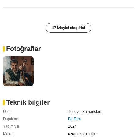
17 İzleyici eleştirisi
Fotoğraflar
Teknik bilgiler
Ülke
Türkiye
,
Bulgaristan
Dağıtımcı
Bir Film
Yapım yılı
2024
Metraj
uzun metrajlı film