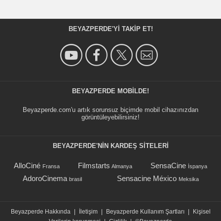
BEYAZPERDE'YI TAKIP ET!
BEYAZPERDE MOBILDE!
Beyazperde.com'u artık sorunsuz biçimde mobil cihazınızdan
görüntüleyebilirsiniz!
BEYAZPERDE'NIN KARDEŞ SİTELERİ
AlloCiné
Filmstarts
SensaCine
Fransa
Almanya
İspanya
AdoroCinema
Sensacine México
brasil
Meksika
Beyazperde Hakkında
|
İletişim
|
Beyazperde Kullanım Şartları
|
Kişisel