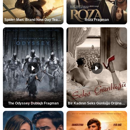
Spider-Man: Brand New Day Teaser
Roza Fragman
The Odyssey Dublajlı Fragman
Bir Kadının Seks Günlüğü Orijinal Fragman