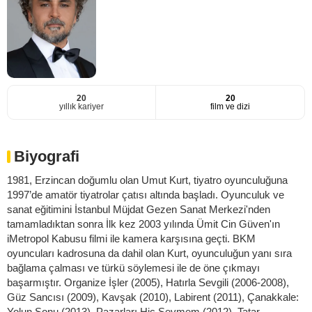
20
20
yıllık kariyer
film ve dizi
Biyografi
1981, Erzincan doğumlu olan Umut Kurt, tiyatro oyunculuğuna
1997’de amatör tiyatrolar çatısı altında başladı. Oyunculuk ve
sanat eğitimini İstanbul Müjdat Gezen Sanat Merkezi'nden
tamamladıktan sonra İlk kez 2003 yılında Ümit Cin Güven'ın
iMetropol Kabusu filmi ile kamera karşısına geçti. BKM
oyuncuları kadrosuna da dahil olan Kurt, oyunculuğun yanı sıra
bağlama çalması ve türkü söylemesi ile de öne çıkmayı
başarmıştır. Organize İşler (2005), Hatırla Sevgili (2006-2008),
Güz Sancısı (2009), Kavşak (2010), Labirent (2011), Çanakkale:
Yolun Sonu (2013), Pazarları Hiç Sevmem (2012), Tatar