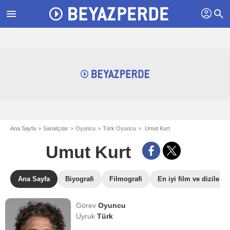
profil
menu
search
Ana Sayfa
Sanatçılar
Oyuncu
Türk Oyuncu
Umut Kurt
Umut Kurt
Ana Sayfa
Biyografi
Filmografi
En iyi film ve dizileri
Görev
Oyuncu
Uyruk
Türk