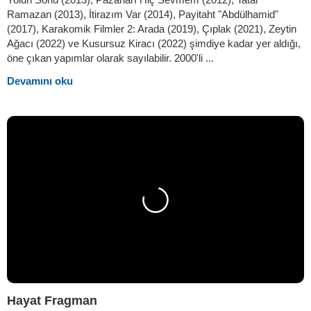
Ramazan (2013), İtirazım Var (2014), Payitaht "Abdülhamid"
(2017), Karakomik Filmler 2: Arada (2019), Çıplak (2021), Zeytin
Ağacı (2022) ve Kusursuz Kiracı (2022) şimdiye kadar yer aldığı,
öne çıkan yapımlar olarak sayılabilir. 2000'li ...
Devamını oku
Hayat Fragman