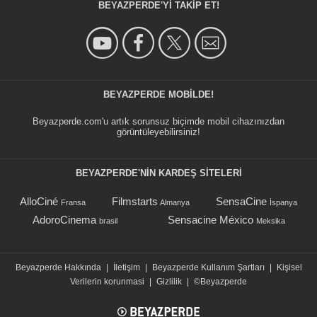
BEYAZPERDE'YI TAKIP ET!
BEYAZPERDE MOBILDE!
Beyazperde.com'u artık sorunsuz biçimde mobil cihazınızdan
görüntüleyebilirsiniz!
BEYAZPERDE'NIN KARDEŞ SİTELERİ
AlloCiné
Filmstarts
SensaCine
Fransa
Almanya
İspanya
AdoroCinema
Sensacine México
brasil
Meksika
Beyazperde Hakkında
|
İletişim
|
Beyazperde Kullanım Şartları
|
Kişisel
Verilerin korunmasi
|
Gizlilik
|
©Beyazperde