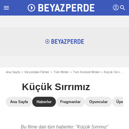
profil
menu
search
Ana Sayfa
Vizyondaki Filmler
Tüm filmler
Tüm Komedi filmleri
Küçük Sırrımız
Küçük Sırrımız
Ana Sayfa
Haberler
Fragmanlar
Oyuncular
Üye Ele
Bu filme dair tüm haberler: "Küçük Sırrımız"