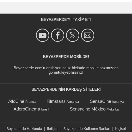
BEYAZPERDE'YI TAKIP ET!
BEYAZPERDE MOBILDE!
Beyazperde.com'u artık sorunsuz biçimde mobil cihazınızdan
görüntüleyebilirsiniz!
BEYAZPERDE'NIN KARDEŞ SİTELERİ
AlloCiné
Filmstarts
SensaCine
Fransa
Almanya
İspanya
AdoroCinema
Sensacine México
brasil
Meksika
Beyazperde Hakkında
|
İletişim
|
Beyazperde Kullanım Şartları
|
Kişisel