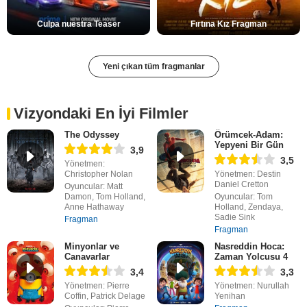
Culpa nuestra Teaser
Fırtına Kız Fragman
Yeni çıkan tüm fragmanlar
Vizyondaki En İyi Filmler
The Odyssey
Örümcek-Adam:
Yepyeni Bir Gün
3,9
3,5
Yönetmen:
Christopher Nolan
Yönetmen: Destin
Daniel Cretton
Oyuncular: Matt
Damon, Tom Holland,
Oyuncular: Tom
Anne Hathaway
Holland, Zendaya,
Sadie Sink
Fragman
Fragman
Minyonlar ve
Nasreddin Hoca:
Canavarlar
Zaman Yolcusu 4
3,4
3,3
Yönetmen: Pierre
Yönetmen: Nurullah
Coffin, Patrick Delage
Yenihan