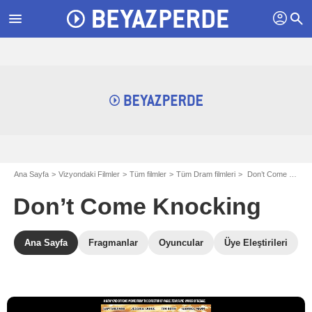
profil
menu
search
Ana Sayfa
Vizyondaki Filmler
Tüm filmler
Tüm Dram filmleri
Don’t Come Knocking
Don’t Come Knocking
Ana Sayfa
Fragmanlar
Oyuncular
Üye Eleştirileri