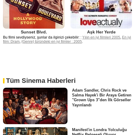
Sunset Blvd.
Aşk Her Yerde
Bu filmi sevdiyseniz, şunlar da ilginizi çekebilir: :
Yılın en iyi filmleri 2005
,
En iyi
film: Dram
,
{Genre} türündeki en iyi filmler : 2005
.
Tüm Sinema Haberleri
Adam Sandler, Chris Rock ve
Salma Hayek'i Bir Araya Getiren
"Grown Ups 3"den İlk Görseller
Yayınlandı
Manifest'in Londra Yolculuğu
Netflix Belgeseli Oluyor