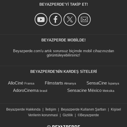
BEYAZPERDE'YI TAKIP ET!
BEYAZPERDE MOBILDE!
Beyazperde.com'u artık sorunsuz biçimde mobil cihazınızdan
görüntüleyebilirsiniz!
BEYAZPERDE'NIN KARDEŞ SİTELERİ
AlloCiné
Filmstarts
SensaCine
Fransa
Almanya
İspanya
AdoroCinema
Sensacine México
brasil
Meksika
Beyazperde Hakkında
|
İletişim
|
Beyazperde Kullanım Şartları
|
Kişisel
Verilerin korunmasi
|
Gizlilik
|
©Beyazperde