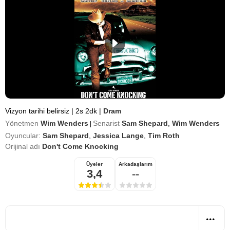
Vizyon tarihi belirsiz
|
2s 2dk
|
Dram
Yönetmen
Wim Wenders
Senarist
Sam Shepard
,
Wim Wenders
|
Oyuncular:
Sam Shepard
,
Jessica Lange
,
Tim Roth
Orijinal adı
Don't Come Knocking
Üyeler
Arkadaşlarım
3,4
--