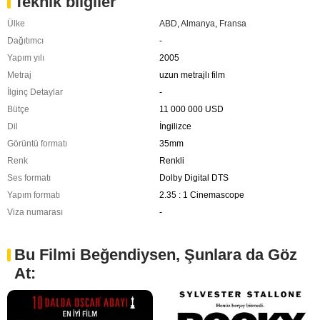
Teknik bilgiler
Ülke
ABD
,
Almanya
,
Fransa
Dağıtımcı
-
Yapım yılı
2005
Metraj
uzun metrajlı film
İlginç Detaylar
-
Bütçe
11 000 000 USD
Dil
İngilizce
Görüntü formatı
35mm
Renk
Renkli
Ses formatı
Dolby Digital DTS
Yapım formatı
2.35 : 1 Cinemascope
Viza numarası
-
Bu Filmi Beğendiysen, Şunlara da Göz
At: