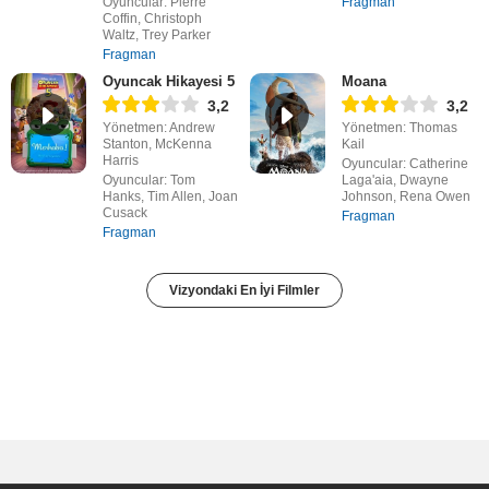
Oyuncular: Pierre
Fragman
Coffin, Christoph
Waltz, Trey Parker
Fragman
Oyuncak Hikayesi 5
Moana
3,2
3,2
Yönetmen: Andrew
Yönetmen: Thomas
Stanton, McKenna
Kail
Harris
Oyuncular: Catherine
Oyuncular: Tom
Laga'aia, Dwayne
Hanks, Tim Allen, Joan
Johnson, Rena Owen
Cusack
Fragman
Fragman
Vizyondaki En İyi Filmler