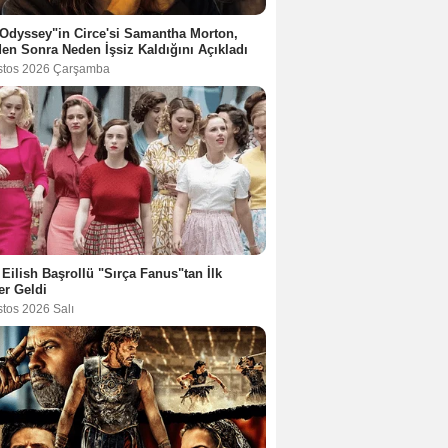
Odyssey"in Circe'si Samantha Morton,
en Sonra Neden İşsiz Kaldığını Açıkladı
stos 2026 Çarşamba
e Eilish Başrollü "Sırça Fanus"tan İlk
er Geldi
stos 2026 Salı