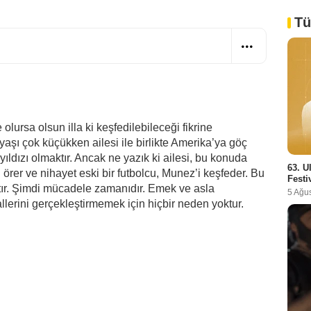
Tü
 olursa olsun illa ki keşfedilebileceği fikrine
aşı çok küçükken ailesi ile birlikte Amerika’ya göç
 yıldızı olmaktır. Ancak ne yazık ki ailesi, bu konuda
63. U
örer ve nihayet eski bir futbolcu, Munez’i keşfeder. Bu
Festi
ştır. Şimdi mücadele zamanıdır. Emek ve asla
5 Ağu
llerini gerçekleştirmemek için hiçbir neden yoktur.