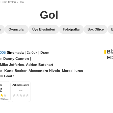
Dram filmleri
Gol
Gol
r
Oyuncular
Üye Eleştirileri
Fotoğraflar
Box Office
B
Bİ
2005
Sinemada
|
2s 0dk
|
Dram
ED
en
Danny Cannon
|
Mike Jefferies
,
Adrian Butchart
r:
Kuno Becker
,
Alessandro Nivola
,
Marcel Iureș
adı
Goal !
er
Arkadaşlarım
2
--
98 Eleştiri