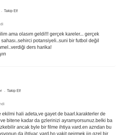
Takip Et!
di
im ama olasım geldi!!! gerçek kareler... gerçek
sahası..sehirci potansiyeli..suni bir futbol değil
el..verdiği ders harika!
yın
er
Takip Et!
ndi
 ekilmi hali adeta,ve gayet de baarl.karakterler de
ve bitene kadar da gzlerinizi ayramyorsunuz.belki ba
gzkebilir ancak byle bir filme ihtiya vard.en azndan bu
rasyonun da ihtiyac vard.ho vakit geirmek iin gzel bir