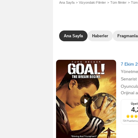
Ana Sayfa
Vizyondaki Filmler
Tüm filmler
Tüm 
Ana Sayfa
Haberler
Fragmanla
7 Ekim 
Yönetm
Senarist
Oyuncula
Orijinal 
Üyel
4,
724 Puanlama, 