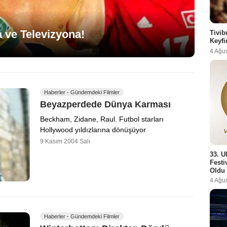
 ve Televizyona!
Tivib
Keyfi
4 Ağu
Haberler - Gündemdeki Filmler
Beyazperdede Dünya Karması
Beckham, Zidane, Raul. Futbol starları
Hollywood yıldızlarına dönüşüyor
9 Kasım 2004 Salı
33. U
Festi
Oldu
4 Ağu
Haberler - Gündemdeki Filmler