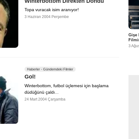
Winterbottom Direkten Döndü
Topa vuracak isim aranıyor!
3 Haziran 2004 Perşembe
Gişe 
Filmi
3 Ağu
Haberler - Gündemdeki Filmler
Gol!
Winterbottom, futbol üçlemesi için başlama
düdüğünü çaldı...
24 Mart 2004 Çarşamba