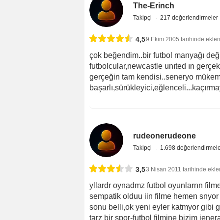
The-Erinch
Takipçi
217 değerlendirmeler
4,5
9 Ekim 2005 tarihinde eklen
çok beğendim..bir futbol manyağı değil
futbolcular,newcastle unıted ın gerçek 
gerçeğin tam kendisi..seneryo mükemm
başarlı,sürükleyici,eğlenceli...kaçırma
rudeonerudeone
Takipçi
1.698 değerlendirmel
3,5
3 Nisan 2011 tarihinde ekle
yllardr oynadmz futbol oyunlarnn filme
sempatik olduu iin filme hemen snyor 
sonu belli,ok yeni eyler katmyor gibi 
tarz bir spor-futbol filmine bizim jene