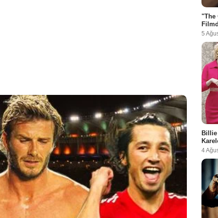
"The 
Filmd
5 Ağu
Billi
Karel
4 Ağu