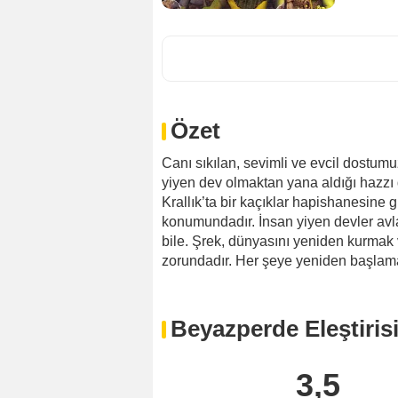
Özet
Canı sıkılan, sevimli ve evcil dostum
yiyen dev olmaktan yana aldığı hazzı
Krallık’ta bir kaçıklar hapishanesine g
konumundadır. İnsan yiyen devler avla
bile. Şrek, dünyasını yeniden kurmak
zorundadır. Her şeye yeniden başlama
Beyazperde Eleştiris
3,5