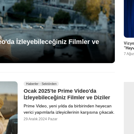
o'da İzleyebileceğiniz Filmler ve
Vizyo
"Hayv
7 Ağu
Haberler - Sektörden
Ocak 2025'te Prime Video'da
İzleyebileceğiniz Filmler ve Diziler
Prime Video, yeni yılda da birbirinden heyecan
verici yapımlarla izleyicilerinin karşısına çıkacak.
29 Aralık 2024 Pazar