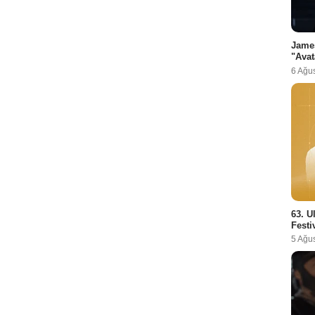
Jame
"Avat
6 Ağu
63. U
Festi
5 Ağu