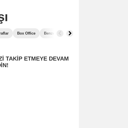
şı
aflar
Box Office
Benzer Filmler
Zİ TAKİP ETMEYE DEVAM
İN!