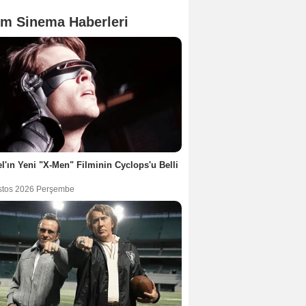
m Sinema Haberleri
l'ın Yeni "X-Men" Filminin Cyclops'u Belli
stos 2026 Perşembe