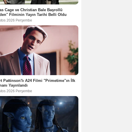
as Cage ve Christian Bale Başrollü
en" Filminin Yayın Tarihi Belli Oldu
stos 2026 Perşembe
t Pattinson'lı A24 Filmi "Primetime"ın İlk
anı Yayınlandı
stos 2026 Perşembe