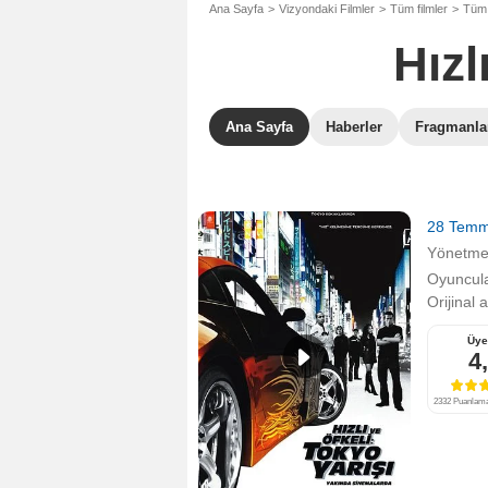
Ana Sayfa
Vizyondaki Filmler
Tüm filmler
Tüm 
Hızl
Ana Sayfa
Haberler
Fragmanla
28 Tem
Yönetm
Oyuncula
Orijinal 
Üye
4
2332 Puanlama,