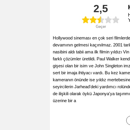
2,5
Y
Geçer
Hollywood sineması en çok seri filmlerden
devamının gelmesi kaçınılmaz. 2001 tarihl
nasibini aldı tabii ama ilk filmin yıldızı V
farklı çözümler üretildi. Paul Walker ken
gişesi olan bir isim ve John Singleton imza
sert bir imaja ihtiyacı vardı. Bu kez ka
kameranın önünde ise yıldız mertebesine
seyircilerin Jarhead'deki yardımcı rolün
de ilişkili olarak öykü Japonya'ya taşın
üzerine bir a