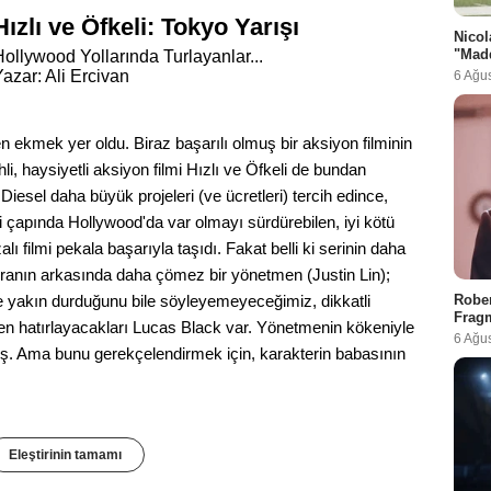
Hızlı ve Öfkeli: Tokyo Yarışı
Nicol
"Madd
Hollywood Yollarında Turlayanlar...
azar: Ali Ercivan
6 Ağu
 ekmek yer oldu. Biraz başarılı olmuş bir aksiyon filminin
i, haysiyetli aksiyon filmi Hızlı ve Öfkeli de bundan
in Diesel daha büyük projeleri (ve ücretleri) tercih edince,
di çapında Hollywood'da var olmayı sürdürebilen, iyi kötü
lı filmi pekala başarıyla taşıdı. Fakat belli ki serinin daha
meranın arkasında daha çömez bir yönetmen (Justin Lin);
Rober
 yakın durduğunu bile söyleyemeyeceğimiz, dikkatli
Fragm
den hatırlayacakları Lucas Black var. Yönetmenin kökeniyle
6 Ağu
mış. Ama bunu gerekçelendirmek için, karakterin babasının
Eleştirinin tamamı