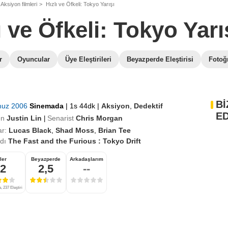
Aksiyon filmleri
Hızlı ve Öfkeli: Tokyo Yarışı
ı ve Öfkeli: Tokyo Yarı
r
Oyuncular
Üye Eleştirileri
Beyazperde Eleştirisi
Fotoğr
Bİ
muz 2006
Sinemada
|
1s 44dk
|
Aksiyon
,
Dedektif
ED
en
Justin Lin
Senarist
Chris Morgan
|
r:
Lucas Black
,
Shad Moss
,
Brian Tee
adı
The Fast and the Furious : Tokyo Drift
ler
Beyazperde
Arkadaşlarım
,2
2,5
--
 237 Eleştiri