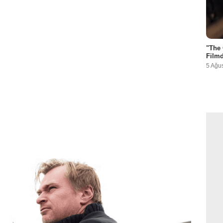
"The 
Filmd
5 Ağu