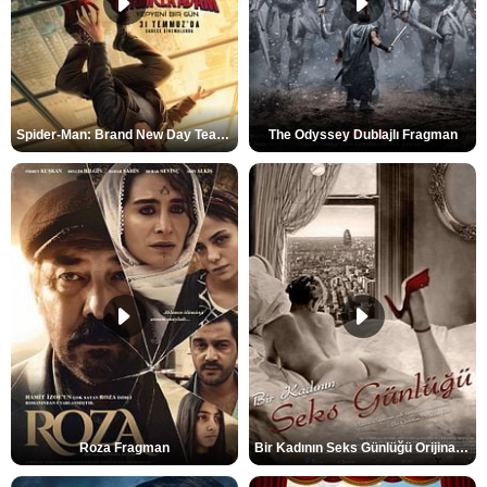
Spider-Man: Brand New Day Teaser
The Odyssey Dublajlı Fragman
Roza Fragman
Bir Kadının Seks Günlüğü Orijinal Fragman