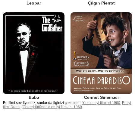
Leopar
Çılgın Pierrot
Baba
Cennet Sineması
Bu filmi sevdiyseniz, şunlar da ilginizi çekebilir: :
Yılın en iyi filmleri 1960
,
En iyi
film: Dram
,
{Genre} türündeki en iyi filmler : 1960
.