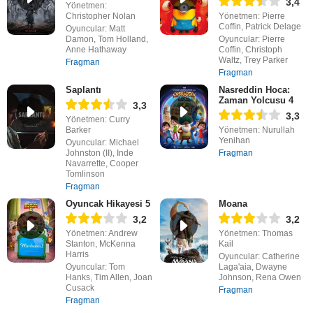
3,4
Yönetmen:
Christopher Nolan
Yönetmen: Pierre
Coffin, Patrick Delage
Oyuncular: Matt
Damon, Tom Holland,
Oyuncular: Pierre
Anne Hathaway
Coffin, Christoph
Waltz, Trey Parker
Fragman
Fragman
Saplantı
Nasreddin Hoca:
Zaman Yolcusu 4
3,3
3,3
Yönetmen: Curry
Barker
Yönetmen: Nurullah
Yenihan
Oyuncular: Michael
Johnston (II), Inde
Fragman
Navarrette, Cooper
Tomlinson
Fragman
Oyuncak Hikayesi 5
Moana
3,2
3,2
Yönetmen: Andrew
Yönetmen: Thomas
Stanton, McKenna
Kail
Harris
Oyuncular: Catherine
Oyuncular: Tom
Laga'aia, Dwayne
Hanks, Tim Allen, Joan
Johnson, Rena Owen
Cusack
Fragman
Fragman