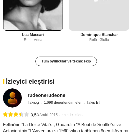
Lea Massari
Dominique Blanchar
Rolü : Anna
Rolü : Giulia
Tüm oyuncular ve teknik ekip
İzleyici eleştirisi
rudeonerudeone
Takipçi
1.698 değerlendirmeler
Takip Et!
3,5
3 Aralık 2015 tarihinde eklendi
Fellini'nin "La Dolce Vita"sı, Godard'ın "A Bout de Souffle"si ve
Antonioni'nin "L'Avventura"sı 1960 yılına tarihlenen önemli Avrupa