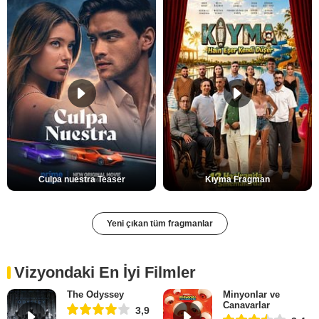
Culpa nuestra Teaser
Kıyma Fragman
Yeni çıkan tüm fragmanlar
Vizyondaki En İyi Filmler
The Odyssey
Minyonlar ve
Canavarlar
3,9