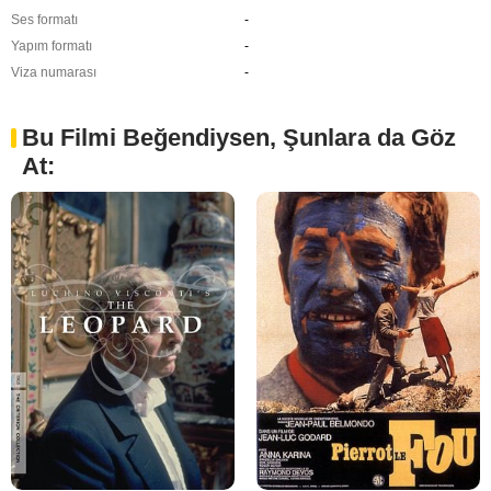
Ses formatı
-
Yapım formatı
-
Viza numarası
-
Bu Filmi Beğendiysen, Şunlara da Göz
At: