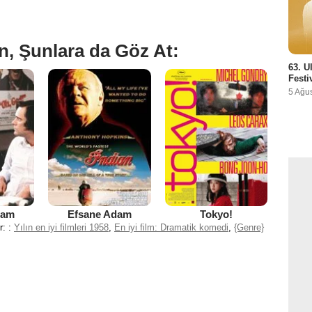
n, Şunlara da Göz At:
63. U
Festi
5 Ağu
dam
Efsane Adam
Tokyo!
r: :
Yılın en iyi filmleri 1958
,
En iyi film: Dramatik komedi
,
{Genre}