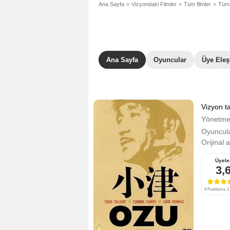
Ana Sayfa
Vizyondaki Filmler
Tüm filmler
Tüm 
Ana Sayfa
Oyuncular
Üye Eleşt
Vizyon ta
Yönetm
Oyuncula
Orijinal 
Üyele
3,
6 Puanlama, 1 