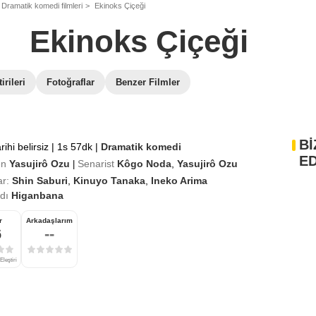
Dramatik komedi filmleri
Ekinoks Çiçeği
Ekinoks Çiçeği
irileri
Fotoğraflar
Benzer Filmler
Bİ
rihi belirsiz
|
1s 57dk
|
Dramatik komedi
ED
en
Yasujirô Ozu
Senarist
Kôgo Noda
,
Yasujirô Ozu
|
r:
Shin Saburi
,
Kinuyo Tanaka
,
Ineko Arima
adı
Higanbana
r
Arkadaşlarım
6
--
Eleştiri