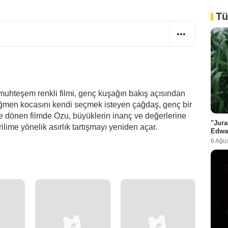
Tü
 muhteşem renkli filmi, genç kuşağın bakış açısından
rağmen kocasını kendi seçmek isteyen çağdaş, genç bir
 dönen filmde Ozu, büyüklerin inanç ve değerlerine
"Jura
rilime yönelik asırlık tartışmayı yeniden açar.
Edwa
6 Ağu