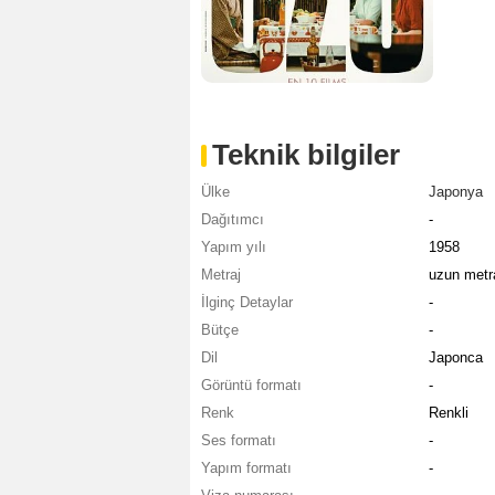
Teknik bilgiler
Ülke
Japonya
Dağıtımcı
-
Yapım yılı
1958
Metraj
uzun metra
İlginç Detaylar
-
Bütçe
-
Dil
Japonca
Görüntü formatı
-
Renk
Renkli
Ses formatı
-
Yapım formatı
-