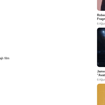
Rober
Fragm
6 Ağu
jlı film
Jame
"Avat
6 Ağu