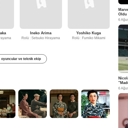
Marve
Oldu
6 Ağu
aka
Ineko Arima
Yoshiko Kuga
irayama
Rolü : Setsuko Hirayama
Rolü : Fumiko Mikami
oyuncular ve teknik ekip
Nicol
"Madd
6 Ağu