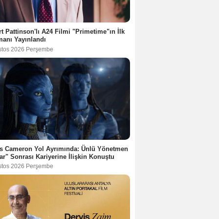
t Pattinson'lı A24 Filmi "Primetime"ın İlk
anı Yayınlandı
stos 2026 Perşembe
s Cameron Yol Ayrımında: Ünlü Yönetmen
ar" Sonrası Kariyerine İlişkin Konuştu
stos 2026 Perşembe