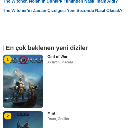
The Witcher, Nolan'ın Dunkirk Filminden Nasıl İlham Aldı?
The Witcher'ın Zaman Çizelgesi Yeni Sezonda Nasıl Olacak?
En çok beklenen yeni diziler
God of War
1
Aksiyon
,
Macera
Mint
2
Dram
,
Gerilim