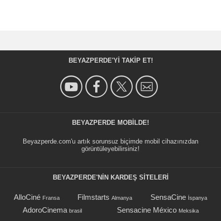
BEYAZPERDE'YI TAKIP ET!
BEYAZPERDE MOBILDE!
Beyazperde.com'u artık sorunsuz biçimde mobil cihazınızdan
görüntüleyebilirsiniz!
BEYAZPERDE'NIN KARDEŞ SİTELERİ
AlloCiné
Filmstarts
SensaCine
Fransa
Almanya
İspanya
AdoroCinema
Sensacine México
brasil
Meksika