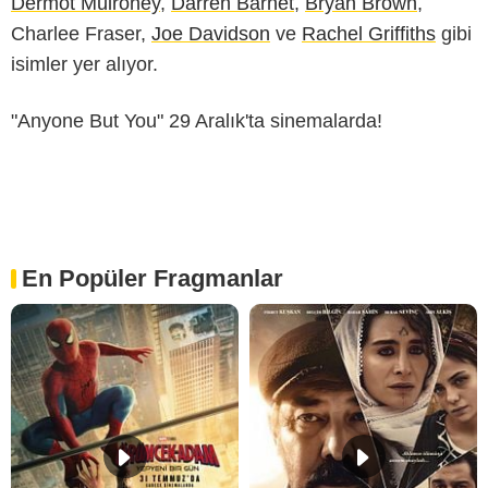
Dermot Mulroney
,
Darren Barnet
,
Bryan Brown
,
Charlee Fraser,
Joe Davidson
ve
Rachel Griffiths
gibi
isimler yer alıyor.
"Anyone But You" 29 Aralık'ta sinemalarda!
En Popüler Fragmanlar