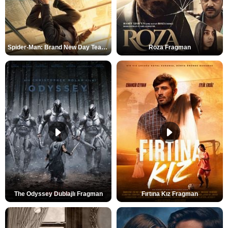
Spider-Man: Brand New Day Teaser
Roza Fragman
The Odyssey Dublajlı Fragman
Fırtına Kız Fragman