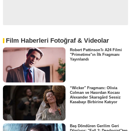
Film Haberleri Fotoğraf & Videolar
Robert Pattinson'lı A24 Filmi
"Primetime"ın İlk Fragmanı
Yayınlandı
“Wicker" Fragmanı: Olivia
Colman ve Hasırdan Kocası
Alexander Skarsgård Sessiz
Kasabayı Birbirine Katıyor
Baş Döndüren Gerilim Geri
Dönüyor: "Fall 2: Deadpoint"ten