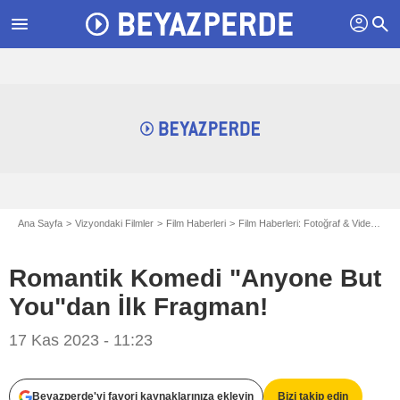
profil
menu
search
Ana Sayfa
Vizyondaki Filmler
Film Haberleri
Film Haberleri: Fotoğraf & Videolar
Romantik Komedi "Anyone But
You"dan İlk Fragman!
17 Kas 2023 - 11:23
Beyazperde'yi favori kaynaklarınıza ekleyin
Bizi takip edin