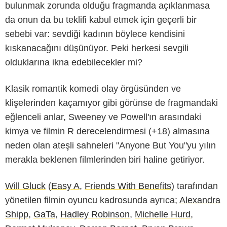
bulunmak zorunda olduğu fragmanda açıklanmasa
da onun da bu teklifi kabul etmek için geçerli bir
sebebi var: sevdiği kadının böylece kendisini
kıskanacağını düşünüyor. Peki herkesi sevgili
olduklarına ikna edebilecekler mi?
Klasik romantik komedi olay örgüsünden ve
klişelerinden kaçamıyor gibi görünse de fragmandaki
eğlenceli anlar, Sweeney ve Powell'ın arasındaki
kimya ve filmin R derecelendirmesi (+18) almasına
neden olan ateşli sahneleri "Anyone But You"yu yılın
merakla beklenen filmlerinden biri haline getiriyor.
Will Gluck
(
Easy A
,
Friends With Benefits
) tarafından
yönetilen filmin oyuncu kadrosunda ayrıca;
Alexandra
Shipp
,
GaTa
,
Hadley Robinson
,
Michelle Hurd
,