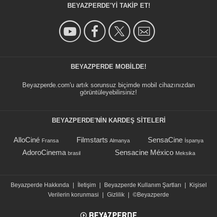
BEYAZPERDE'YI TAKIP ET!
BEYAZPERDE MOBILDE!
Beyazperde.com'u artık sorunsuz biçimde mobil cihazınızdan
görüntüleyebilirsiniz!
BEYAZPERDE'NIN KARDEŞ SİTELERİ
AlloCiné
Filmstarts
SensaCine
Fransa
Almanya
İspanya
AdoroCinema
Sensacine México
brasil
Meksika
Beyazperde Hakkında
|
İletişim
|
Beyazperde Kullanım Şartları
|
Kişisel
Verilerin korunmasi
|
Gizlilik
|
©Beyazperde