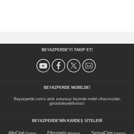
BEYAZPERDE'YI TAKIP ET!
BEYAZPERDE MOBILDE!
Beyazperde.com'u artık sorunsuz biçimde mobil cihazınızdan
görüntüleyebilirsiniz!
BEYAZPERDE'NIN KARDEŞ SİTELERİ
AlloCiné
Filmstarts
SensaCine
Fransa
Almanya
İspanya