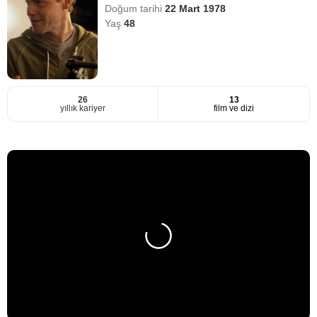
Doğum tarihi
22 Mart 1978
Yaş
48
26
13
yıllık kariyer
film ve dizi