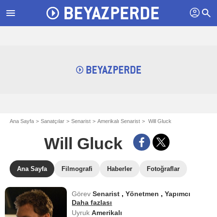
profil
menu
search
Ana Sayfa
Sanatçılar
Senarist
Amerikalı Senarist
Will Gluck
Will Gluck
Ana Sayfa
Filmografi
Haberler
Fotoğraflar
Görev
Senarist
,
Yönetmen
,
Yapımcı
Daha fazlası
Uyruk
Amerikalı