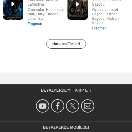
LaMartina
Başoğul
Oyuncular: Helenmary
Oyuncular: İzzet
Ball, Emily Classen,
Başoğul, Özcan
Julian Ball
Başoğul, Rıdvan
Kevrek
Fragman
Fragman
Haftanın Filmleri
BEYAZPERDE'YI TAKIP ET!
BEYAZPERDE MOBILDE!