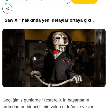
Paylaş!
"Saw XI" hakkında yeni detaylar ortaya çıktı.
Geçtiğimiz günlerde "
Testere X
"in başarısının
ardından on birinci filmin yolda olduğu ve vizyon