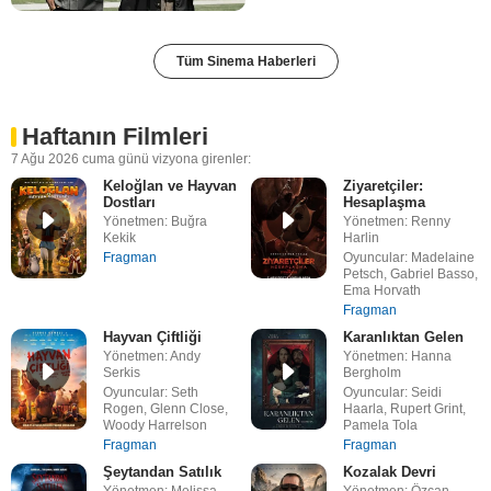
Tüm Sinema Haberleri
Haftanın Filmleri
7 Ağu 2026 cuma günü vizyona girenler:
Keloğlan ve Hayvan
Ziyaretçiler:
Dostları
Hesaplaşma
Yönetmen: Buğra
Yönetmen: Renny
Kekik
Harlin
Fragman
Oyuncular: Madelaine
Petsch, Gabriel Basso,
Ema Horvath
Fragman
Hayvan Çiftliği
Karanlıktan Gelen
Yönetmen: Andy
Yönetmen: Hanna
Serkis
Bergholm
Oyuncular: Seth
Oyuncular: Seidi
Rogen, Glenn Close,
Haarla, Rupert Grint,
Woody Harrelson
Pamela Tola
Fragman
Fragman
Şeytandan Satılık
Kozalak Devri
Yönetmen: Melissa
Yönetmen: Özcan