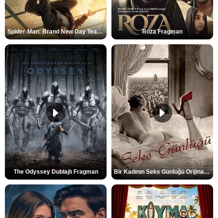
Spider-Man: Brand New Day Teaser
Roza Fragman
The Odyssey Dublajlı Fragman
Bir Kadının Seks Günlüğü Orijinal Fragman