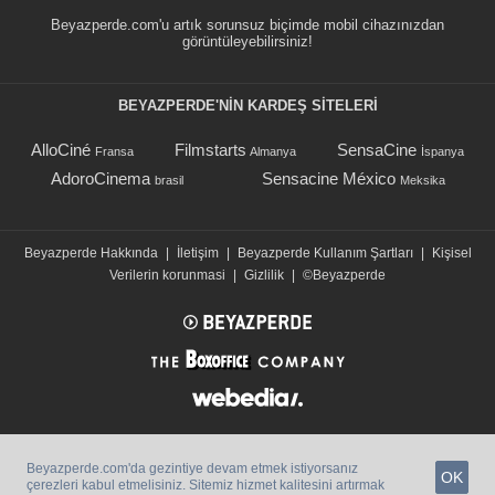
Beyazperde.com'u artık sorunsuz biçimde mobil cihazınızdan
görüntüleyebilirsiniz!
BEYAZPERDE'NIN KARDEŞ SİTELERİ
AlloCiné
Filmstarts
SensaCine
Fransa
Almanya
İspanya
AdoroCinema
Sensacine México
brasil
Meksika
Beyazperde Hakkında
|
İletişim
|
Beyazperde Kullanım Şartları
|
Kişisel
Verilerin korunmasi
|
Gizlilik
|
©Beyazperde
Beyazperde.com'da gezintiye devam etmek istiyorsanız
OK
çerezleri kabul etmelisiniz. Sitemiz hizmet kalitesini artırmak