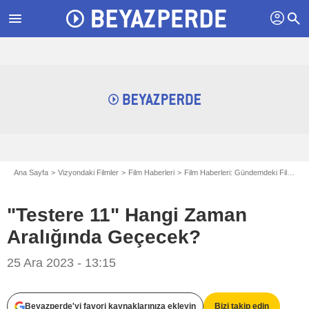
profil
menu
search
Ana Sayfa
Vizyondaki Filmler
Film Haberleri
Film Haberleri: Gündemdeki Filmler
"Testere 11" Hangi Zaman
Aralığında Geçecek?
Lionsgate
25 Ara 2023 - 13:15
Beyazperde'yi favori kaynaklarınıza ekleyin
Bizi takip edin