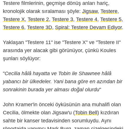
Testere filmlerinin, geçmişe dönüş anları hariç,
kronolojik olarak sıralaması şöyle:
Jigsaw
,
Testere
,
Testere X
,
Testere 2
,
Testere 3
,
Testere 4
,
Testere 5
,
Testere 6
,
Testere 3D
,
Spiral: Testere Devam Ediyor
.
Yaklaşan "Testere 11" ise "Testere X" ve "Testere II"
arasında yer alacak gibi görünüyor, çünkü Koules
şunları söylüyor:
"
Cecilia hâlâ hayatta ve Tobin ile Shawnee hâlâ
yabancı bir ülkedeler. Yani bana göre en azından bir
sonrakinin burada yer alması doğal olurdu
"
John Kramer'in önceki öyküsünün ana muhalifi olan
Cecilia, ölmekte olan Jigsaw'u (
Tobin Bell
) kızdıran
sahte bir kanser tedavisinden sorumluydu. Aynı
röportajda yapımcı Mark Burg, zaman çizelgesindeki