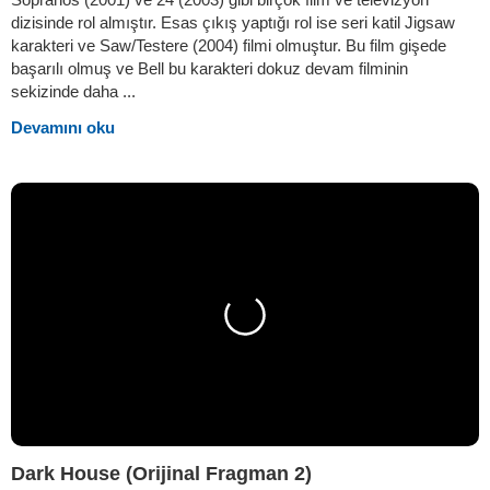
dizisinde rol almıştır. Esas çıkış yaptığı rol ise seri katil Jigsaw
karakteri ve Saw/Testere (2004) filmi olmuştur. Bu film gişede
başarılı olmuş ve Bell bu karakteri dokuz devam filminin
sekizinde daha ...
Devamını oku
Dark House (Orijinal Fragman 2)