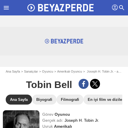
profil
menu
search
Ana Sayfa
Sanatçılar
Oyuncu
Amerikalı Oyuncu
Joseph H. Tobin Jr. - aka Tobin Bell
Tobin Bell
Ana Sayfa
Biyografi
Filmografi
En iyi film ve dizileri
Görev
Oyuncu
Gerçek adı:
Joseph H. Tobin Jr.
Uyruk
Amerikalı