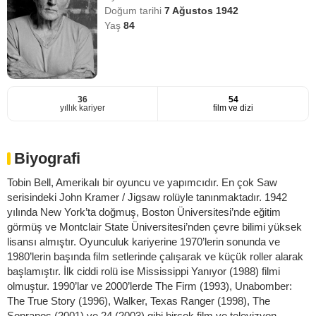
Doğum tarihi
7 Ağustos 1942
Yaş
84
36
54
yıllık kariyer
film ve dizi
Biyografi
Tobin Bell, Amerikalı bir oyuncu ve yapımcıdır. En çok Saw
serisindeki John Kramer / Jigsaw rolüyle tanınmaktadır. 1942
yılında New York’ta doğmuş, Boston Üniversitesi’nde eğitim
görmüş ve Montclair State Üniversitesi’nden çevre bilimi yüksek
lisansı almıştır. Oyunculuk kariyerine 1970’lerin sonunda ve
1980’lerin başında film setlerinde çalışarak ve küçük roller alarak
başlamıştır. İlk ciddi rolü ise Mississippi Yanıyor (1988) filmi
olmuştur. 1990’lar ve 2000’lerde The Firm (1993), Unabomber:
The True Story (1996), Walker, Texas Ranger (1998), The
Sopranos (2001) ve 24 (2003) gibi birçok film ve televizyon