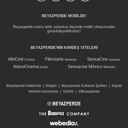
BEYAZPERDE MOBILDE!
Beyazperde.com'u artık sorunsuz biçimde mobil cihazınızdan
görüntüleyebilirsiniz!
BEYAZPERDE'NIN KARDEŞ SİTELERİ
AlloCiné
Filmstarts
SensaCine
Fransa
Almanya
İspanya
AdoroCinema
Sensacine México
brasil
Meksika
Beyazperde Hakkında
|
İletişim
|
Beyazperde Kullanım Şartları
|
Kişisel
Verilerin korunmasi
|
Gizlilik
|
©Beyazperde