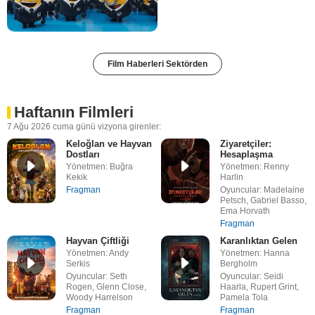
Film Haberleri Sektörden
Haftanın Filmleri
7 Ağu 2026 cuma günü vizyona girenler:
Keloğlan ve Hayvan
Ziyaretçiler:
Dostları
Hesaplaşma
Yönetmen: Buğra
Yönetmen: Renny
Kekik
Harlin
Fragman
Oyuncular: Madelaine
Petsch, Gabriel Basso,
Ema Horvath
Fragman
Hayvan Çiftliği
Karanlıktan Gelen
Yönetmen: Andy
Yönetmen: Hanna
Serkis
Bergholm
Oyuncular: Seth
Oyuncular: Seidi
Rogen, Glenn Close,
Haarla, Rupert Grint,
Woody Harrelson
Pamela Tola
Fragman
Fragman