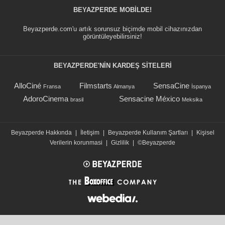
BEYAZPERDE MOBILDE!
Beyazperde.com'u artık sorunsuz biçimde mobil cihazınızdan
görüntüleyebilirsiniz!
BEYAZPERDE'NIN KARDEŞ SİTELERİ
AlloCiné
Filmstarts
SensaCine
Fransa
Almanya
İspanya
AdoroCinema
Sensacine México
brasil
Meksika
Beyazperde Hakkında
|
İletişim
|
Beyazperde Kullanım Şartları
|
Kişisel
Verilerin korunmasi
|
Gizlilik
|
©Beyazperde