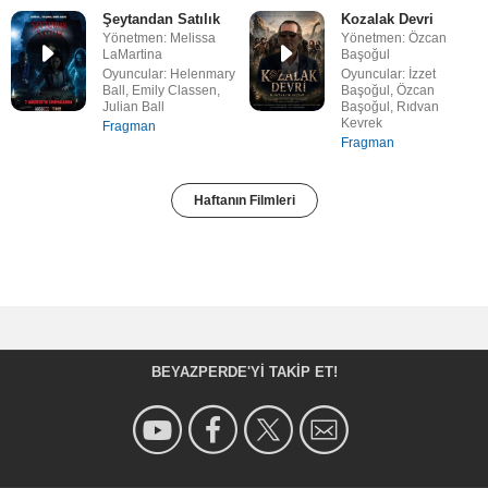
Şeytandan Satılık
Kozalak Devri
Yönetmen: Melissa
Yönetmen: Özcan
LaMartina
Başoğul
Oyuncular: Helenmary
Oyuncular: İzzet
Ball, Emily Classen,
Başoğul, Özcan
Julian Ball
Başoğul, Rıdvan
Kevrek
Fragman
Fragman
Haftanın Filmleri
BEYAZPERDE'YI TAKIP ET!