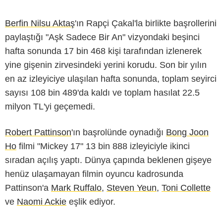
Berfin Nilsu Aktaş
'ın Rapçi Çakal'la birlikte başrollerini
paylaştığı "Aşk Sadece Bir An" vizyondaki beşinci
hafta sonunda 17 bin 468 kişi tarafından izlenerek
yine gişenin zirvesindeki yerini korudu. Son bir yılın
en az izleyiciye ulaşılan hafta sonunda, toplam seyirci
sayısı 108 bin 489'da kaldı ve toplam hasılat 22.5
milyon TL'yi geçemedi.
Robert Pattinson
'ın başrolünde oynadığı
Bong Joon
Ho
filmi "Mickey 17" 13 bin 888 izleyiciyle ikinci
sıradan açılış yaptı. Dünya çapında beklenen gişeye
henüz ulaşamayan filmin oyuncu kadrosunda
Pattinson'a
Mark Ruffalo
,
Steven Yeun
,
Toni Collette
ve
Naomi Ackie
eşlik ediyor.