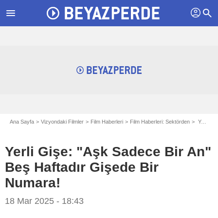
profil
menu
search
Ana Sayfa
Vizyondaki Filmler
Film Haberleri
Film Haberleri: Sektörden
Yerli Gişe: "Aşk Sadece Bir An" Beş Haftadır Gişede Bir Numara!
Yerli Gişe: "Aşk Sadece Bir An"
Beş Haftadır Gişede Bir
Numara!
18 Mar 2025 - 18:43
Poll Films