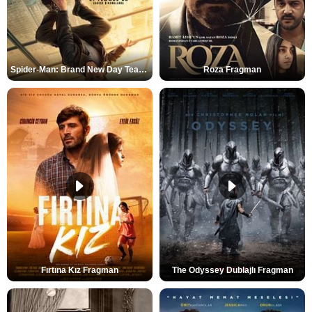
Spider-Man: Brand New Day Teaser
Roza Fragman
Fırtına Kız Fragman
The Odyssey Dublajlı Fragman