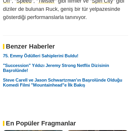
Off
", "
Speed
", "
Twister
" gibi filmler ve "
Spin City
" gibi
diziler de bulunan Ruck, geniş bir tür yelpazesinde
gösterdiği performanslarla tanınıyor.
Benzer Haberler
75. Emmy Ödülleri Sahiplerini Buldu!
"Succession" Yıldızı Jeremy Strong Netflix Dizisinin
Başrolünde!
Steve Carell ve Jason Schwartzman'ın Başrolünde Olduğu
Komedi Filmi "Mountainhead"e İlk Bakış
En Popüler Fragmanlar