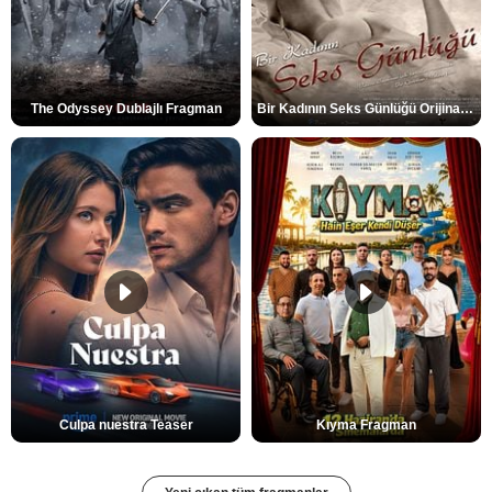
The Odyssey Dublajlı Fragman
Bir Kadının Seks Günlüğü Orijinal Fragman
Culpa nuestra Teaser
Kıyma Fragman