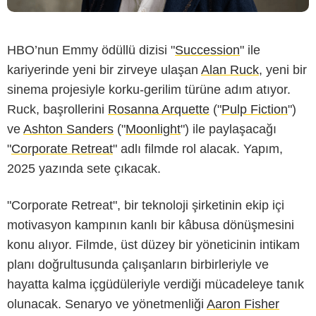
HBO’nun Emmy ödüllü dizisi "
Succession
" ile
kariyerinde yeni bir zirveye ulaşan
Alan Ruck
, yeni bir
sinema projesiyle korku-gerilim türüne adım atıyor.
Ruck, başrollerini
Rosanna Arquette
("
Pulp Fiction
")
ve
Ashton Sanders
("
Moonlight
") ile paylaşacağı
"
Corporate Retreat
" adlı filmde rol alacak. Yapım,
2025 yazında sete çıkacak.
"Corporate Retreat", bir teknoloji şirketinin ekip içi
motivasyon kampının kanlı bir kâbusa dönüşmesini
konu alıyor. Filmde, üst düzey bir yöneticinin intikam
planı doğrultusunda çalışanların birbirleriyle ve
hayatta kalma içgüdüleriyle verdiği mücadeleye tanık
olunacak. Senaryo ve yönetmenliği
Aaron Fisher