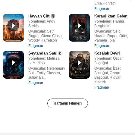
Ema Horvath
Fragman
Hayvan Çiftliği
Karanlıktan Gelen
Yönetmen: Andy
Yönetmen: Hanna
Serkis
Bergholm
Oyuncular: Seth
Oyuncular: Seidi
Rogen, Glenn Close,
Haarla, Rupert Grint,
Woody Harrelson
Pamela Tola
Fragman
Fragman
Şeytandan Satılık
Kozalak Devri
Yönetmen: Melissa
Yönetmen: Özcan
LaMartina
Başoğul
Oyuncular: Helenmary
Oyuncular: İzzet
Ball, Emily Classen,
Başoğul, Özcan
Julian Ball
Başoğul, Rıdvan
Kevrek
Fragman
Fragman
Haftanın Filmleri