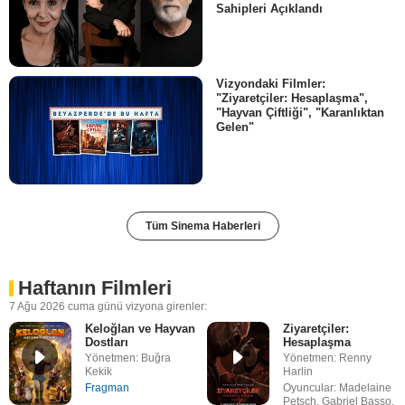
Sahipleri Açıklandı
Vizyondaki Filmler:
"Ziyaretçiler: Hesaplaşma",
"Hayvan Çiftliği", "Karanlıktan
Gelen"
Tüm Sinema Haberleri
Haftanın Filmleri
7 Ağu 2026 cuma günü vizyona girenler:
Keloğlan ve Hayvan
Ziyaretçiler:
Dostları
Hesaplaşma
Yönetmen: Buğra
Yönetmen: Renny
Kekik
Harlin
Fragman
Oyuncular: Madelaine
Petsch, Gabriel Basso,