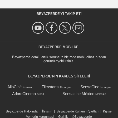
BEYAZPERDE'YI TAKIP ET!
BEYAZPERDE MOBILDE!
Beyazperde.com'u artık sorunsuz biçimde mobil cihazınızdan
görüntüleyebilirsiniz!
BEYAZPERDE'NIN KARDEŞ SİTELERİ
AlloCiné
Filmstarts
SensaCine
Fransa
Almanya
İspanya
AdoroCinema
Sensacine México
brasil
Meksika
Beyazperde Hakkında
|
İletişim
|
Beyazperde Kullanım Şartları
|
Kişisel
Verilerin korunmasi
|
Gizlilik
|
©Beyazperde