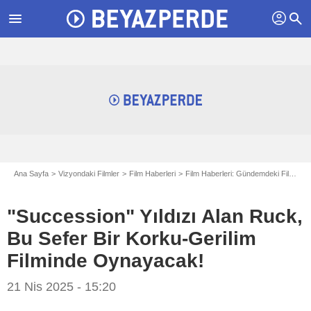
profil
menu
search
Ana Sayfa
Vizyondaki Filmler
Film Haberleri
Film Haberleri: Gündemdeki Filmler
"Succession" Yıldızı Alan Ruck,
Bu Sefer Bir Korku-Gerilim
Filminde Oynayacak!
21 Nis 2025 - 15:20
Andrzej Lawnik