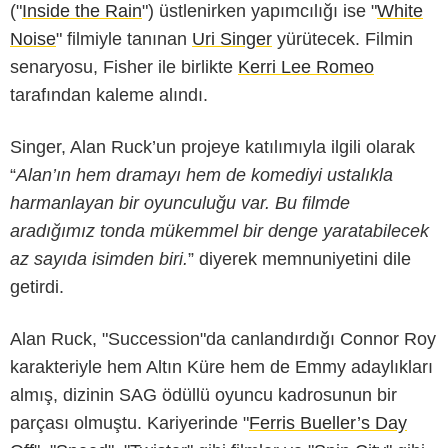
("
Inside the Rain
") üstlenirken yapımcılığı ise "
White
Noise
" filmiyle tanınan
Uri Singer
yürütecek. Filmin
senaryosu, Fisher ile birlikte
Kerri Lee Romeo
tarafından kaleme alındı.
Singer, Alan Ruck’un projeye katılımıyla ilgili olarak
“
Alan’ın hem dramayı hem de komediyi ustalıkla
harmanlayan bir oyunculuğu var. Bu filmde
aradığımız tonda mükemmel bir denge yaratabilecek
az sayıda isimden biri.
” diyerek memnuniyetini dile
getirdi.
Alan Ruck, "Succession"da canlandırdığı Connor Roy
karakteriyle hem Altın Küre hem de Emmy adaylıkları
almış, dizinin SAG ödüllü oyuncu kadrosunun bir
parçası olmuştu. Kariyerinde "
Ferris Bueller’s Day