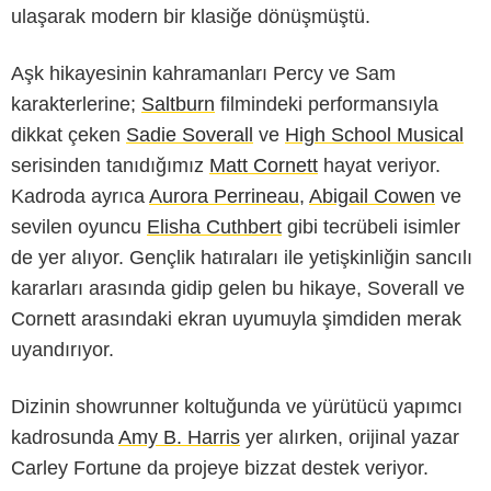
ulaşarak modern bir klasiğe dönüşmüştü.
Aşk hikayesinin kahramanları Percy ve Sam
karakterlerine;
Saltburn
filmindeki performansıyla
dikkat çeken
Sadie Soverall
ve
High School Musical
serisinden tanıdığımız
Matt Cornett
hayat veriyor.
Kadroda ayrıca
Aurora Perrineau
,
Abigail Cowen
ve
sevilen oyuncu
Elisha Cuthbert
gibi tecrübeli isimler
de yer alıyor. Gençlik hatıraları ile yetişkinliğin sancılı
kararları arasında gidip gelen bu hikaye, Soverall ve
Cornett arasındaki ekran uyumuyla şimdiden merak
uyandırıyor.
Dizinin showrunner koltuğunda ve yürütücü yapımcı
kadrosunda
Amy B. Harris
yer alırken, orijinal yazar
Carley Fortune da projeye bizzat destek veriyor.