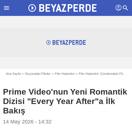
profil
menu
search
Ana Sayfa
Vizyondaki Filmler
Film Haberleri
Film Haberleri: Gündemdeki Filmler
Prime Video'nun Yeni Romantik
Dizisi "Every Year After"a İlk
Bakış
14 May 2026 - 14:32
Prime Video