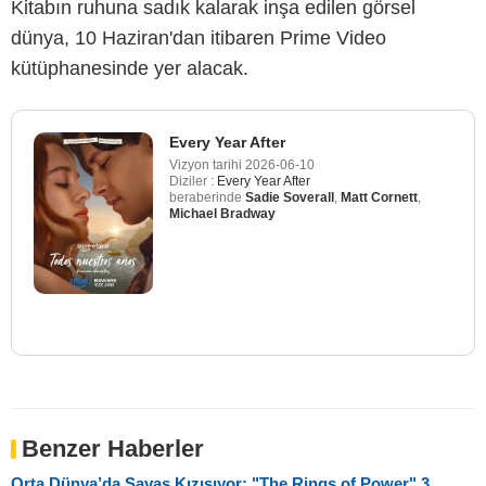
Kitabın ruhuna sadık kalarak inşa edilen görsel
dünya, 10 Haziran'dan itibaren Prime Video
kütüphanesinde yer alacak.
Every Year After
Vizyon tarihi
2026-06-10
Diziler :
Every Year After
beraberinde
Sadie Soverall
,
Matt Cornett
,
Michael Bradway
Benzer Haberler
Orta Dünya’da Savaş Kızışıyor: "The Rings of Power" 3.