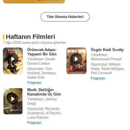
Tüm Sinema Haberleri
Haftanın Filmleri
7 Ağu 2026 cuma günü vizyona girenler:
Örümcek-Adam:
Özgür Kedi Scotty
Yepyeni Bir Gün
Yönetmen:
Yönetmen: Destin
Mohammad Pirzadi
Daniel Cretton
Oyuncular: William
Oyuncular: Tom
Hope, Stuart Milligan,
Holland, Zendaya,
Phil Cornwell
Sadie Sink
Fragman
Fragman
Modi: Deliliğin
Kanadında Üç Gün
Yönetmen: Johnny
Depp
Oyuncular: Riccardo
Scamarcio, Al Pacino,
Luisa Ranieri
Fragman