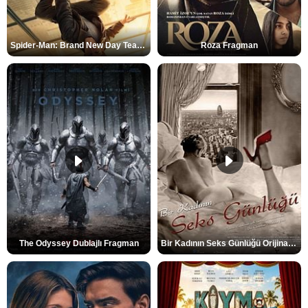
Spider-Man: Brand New Day Teaser
Roza Fragman
The Odyssey Dublajlı Fragman
Bir Kadının Seks Günlüğü Orijinal Fragman