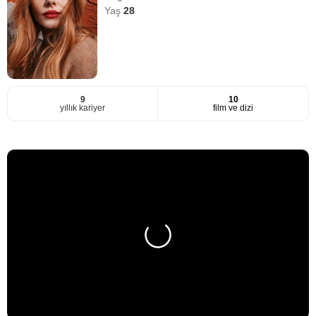
Yaş
28
9
10
yıllık kariyer
film ve dizi