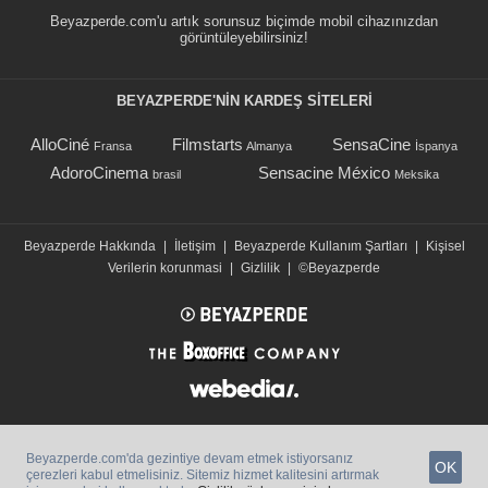
Beyazperde.com'u artık sorunsuz biçimde mobil cihazınızdan
görüntüleyebilirsiniz!
BEYAZPERDE'NIN KARDEŞ SİTELERİ
AlloCiné
Filmstarts
SensaCine
Fransa
Almanya
İspanya
AdoroCinema
Sensacine México
brasil
Meksika
Beyazperde Hakkında
|
İletişim
|
Beyazperde Kullanım Şartları
|
Kişisel
Verilerin korunmasi
|
Gizlilik
|
©Beyazperde
Beyazperde.com'da gezintiye devam etmek istiyorsanız
OK
çerezleri kabul etmelisiniz. Sitemiz hizmet kalitesini artırmak