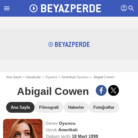
profil
menu
search
Ana Sayfa
Sanatçılar
Oyuncu
Amerikalı Oyuncu
Abigail Cowen
Abigail Cowen
Ana Sayfa
Filmografi
Haberler
Fotoğraflar
Görev
Oyuncu
Uyruk
Amerikalı
Doğum tarihi
18 Mart 1998