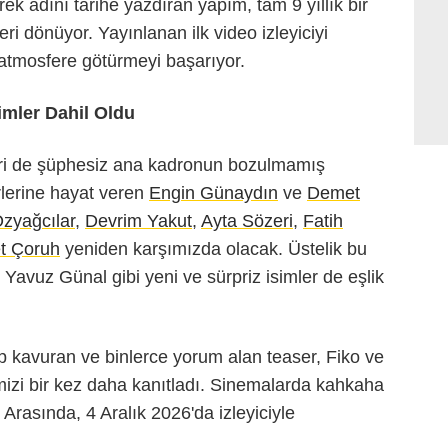
rek adını tarihe yazdıran yapım, tam 9 yıllık bir
i dönüyor. Yayınlanan ilk video izleyiciyi
atmosfere götürmeyi başarıyor.
imler Dahil Oldu
iri de şüphesiz ana kadronun bozulmamış
rlerine hayat veren
Engin Günaydın
ve
Demet
Özyağcılar
,
Devrim Yakut
,
Ayta Sözeri
,
Fatih
t Çoruh
yeniden karşımızda olacak. Üstelik bu
avuz Günal gibi yeni ve sürpriz isimler de eşlik
 kavuran ve binlerce yorum alan teaser, Fiko ve
imizi bir kez daha kanıtladı. Sinemalarda kahkaha
 Arasında, 4 Aralık 2026'da izleyiciyle