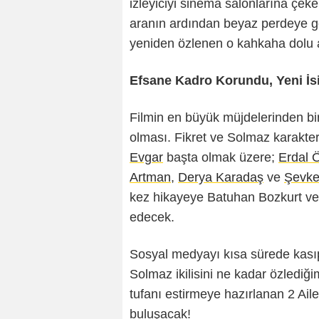
izleyiciyi sinema salonlarına çeke
aranın ardından beyaz perdeye ger
yeniden özlenen o kahkaha dolu 
Efsane Kadro Korundu, Yeni İs
Filmin en büyük müjdelerinden b
olması. Fikret ve Solmaz karakte
Evgar
başta olmak üzere;
Erdal 
Artman
,
Derya Karadaş
ve
Şevke
kez hikayeye Batuhan Bozkurt ve Y
edecek.
Sosyal medyayı kısa sürede kasıp
Solmaz ikilisini ne kadar özlediğ
tufanı estirmeye hazırlanan 2 Aile
buluşacak!