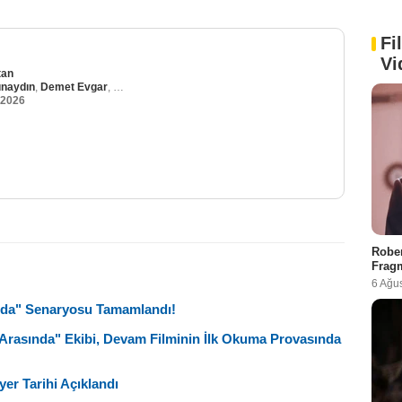
Fi
Vi
tan
ünaydın
,
Demet Evgar
,
Gülse Birsel
 2026
Rober
Fragm
6 Ağu
ında" Senaryosu Tamamlandı!
 Arasında" Ekibi, Devam Filminin İlk Okuma Provasında
er Tarihi Açıklandı