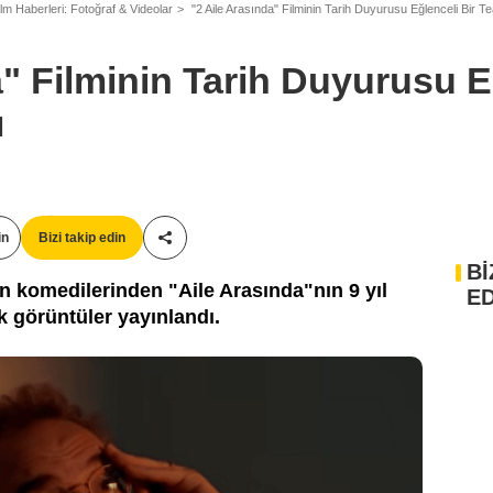
ilm Haberleri: Fotoğraf & Videolar
"2 Aile Arasında" Filminin Tarih Duyurusu Eğlenceli Bir Te
a" Filminin Tarih Duyurusu E
ı
in
Bizi takip edin
Paylaş!
Bİ
n komedilerinden "Aile Arasında"nın 9 yıl
ED
k görüntüler yayınlandı.