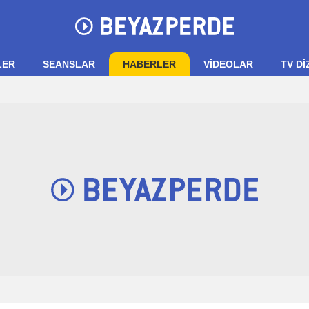
LER
SEANSLAR
HABERLER
VIDEOLAR
TV Dİ
BKM