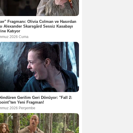
er" Fragmanı: Olivia Colman ve Hasırdan
ı Alexander Skarsgård Sessiz Kasabayı
rine Katıyor
emmuz 2026 Cuma
öndüren Gerilim Geri Dönüyor: "Fall 2:
oint"ten Yeni Fragman!
mmuz 2026 Perşembe