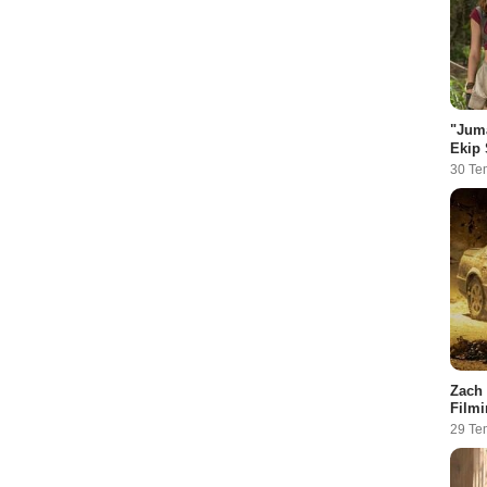
"Juma
Ekip 
30 Te
Zach 
Filmi
29 Te