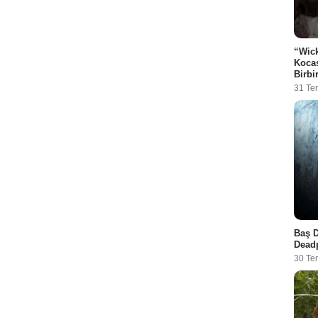
“Wick
Kocas
Birbi
31 T
Baş D
Deadp
30 Te