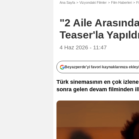
Ana Sayfa
Vizyondaki Filmler
Film Haberleri
F
"2 Aile Arasınd
Teaser'la Yapıld
4 Haz 2026 - 11:47
Beyazperde'yi favori kaynaklarınıza ekley
Türk sinemasının en çok izlene
sonra gelen devam filminden il