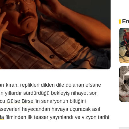
En
 kıran, replikleri dilden dile dolanan efsane
n yıllardır sürdürdüğü bekleyiş nihayet son
ncu
Gülse Birsel
’in senaryonun bittiğini
severleri heyecandan havaya uçuracak asıl
da
filminden ilk teaser yayınlandı ve vizyon tarihi