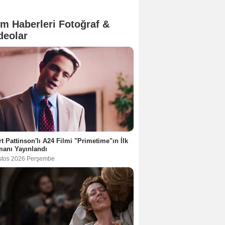
lm Haberleri Fotoğraf &
deolar
t Pattinson'lı A24 Filmi "Primetime"ın İlk
anı Yayınlandı
stos 2026 Perşembe