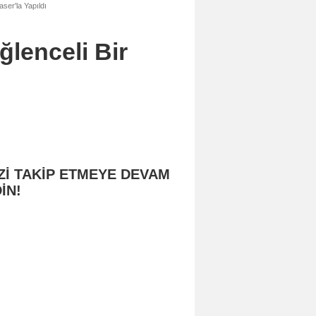
aser'la Yapıldı
ğlenceli Bir
Zİ TAKİP ETMEYE DEVAM
İN!