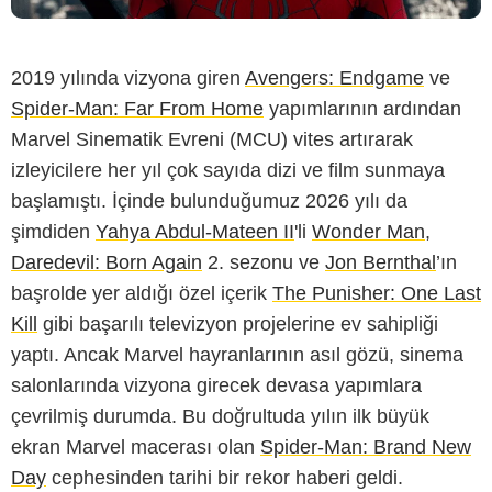
2019 yılında vizyona giren
Avengers: Endgame
ve
Spider-Man: Far From Home
yapımlarının ardından
Marvel Sinematik Evreni (MCU) vites artırarak
izleyicilere her yıl çok sayıda dizi ve film sunmaya
başlamıştı. İçinde bulunduğumuz 2026 yılı da
şimdiden
Yahya Abdul-Mateen II
'li
Wonder Man
,
Daredevil: Born Again
2. sezonu ve
Jon Bernthal
’ın
başrolde yer aldığı özel içerik
The Punisher: One Last
Kill
gibi başarılı televizyon projelerine ev sahipliği
yaptı. Ancak Marvel hayranlarının asıl gözü, sinema
salonlarında vizyona girecek devasa yapımlara
çevrilmiş durumda. Bu doğrultuda yılın ilk büyük
ekran Marvel macerası olan
Spider-Man: Brand New
Day
cephesinden tarihi bir rekor haberi geldi.