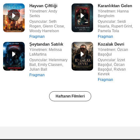
Hayvan Çiftliği
Karanlıktan Gelen
Yönetmen: Andy
Yönetmen: Hanna
Serkis
Bergholm
Oyuncular: Seth
Oyuncular: Seidi
Rogen, Glenn Close,
Haarla, Rupert Grint,
Woody Harrelson
Pamela Tola
Fragman
Fragman
Şeytandan Satılık
Kozalak Devri
Yönetmen: Melissa
Yönetmen: Özcan
LaMartina
Başoğul
Oyuncular: Helenmary
Oyuncular: İzzet
Ball, Emily Classen,
Başoğul, Özcan
Julian Ball
Başoğul, Rıdvan
Kevrek
Fragman
Fragman
Haftanın Filmleri