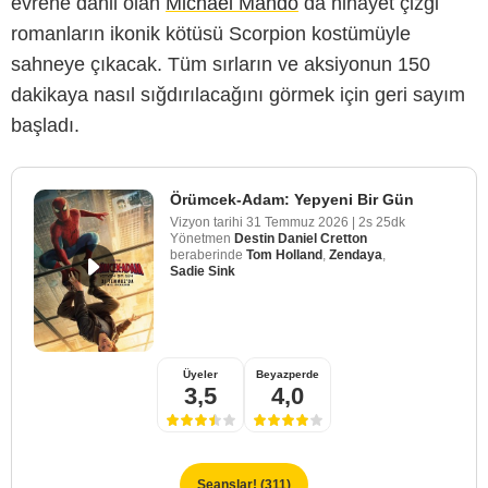
evrene dahil olan
Michael Mando
da nihayet çizgi
romanların ikonik kötüsü Scorpion kostümüyle
sahneye çıkacak. Tüm sırların ve aksiyonun 150
dakikaya nasıl sığdırılacağını görmek için geri sayım
başladı.
Örümcek-Adam: Yepyeni Bir Gün
Vizyon tarihi
31 Temmuz 2026
|
2s 25dk
Yönetmen
Destin Daniel Cretton
beraberinde
Tom Holland
,
Zendaya
,
Sadie Sink
Üyeler
Beyazperde
3,5
4,0
Seanslar! (311)