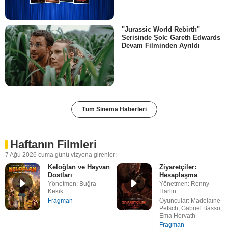
"Jurassic World Rebirth"
Serisinde Şok: Gareth Edwards
Devam Filminden Ayrıldı
Tüm Sinema Haberleri
Haftanın Filmleri
7 Ağu 2026 cuma günü vizyona girenler:
Keloğlan ve Hayvan
Ziyaretçiler:
Dostları
Hesaplaşma
Yönetmen: Buğra
Yönetmen: Renny
Kekik
Harlin
Fragman
Oyuncular: Madelaine
Petsch, Gabriel Basso,
Ema Horvath
Fragman