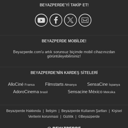
BEYAZPERDE'YI TAKIP ET!
BEYAZPERDE MOBILDE!
Beyazperde.com'u artık sorunsuz biçimde mobil cihazınızdan
görüntüleyebilirsiniz!
BEYAZPERDE'NIN KARDEŞ SİTELERİ
AlloCiné
Filmstarts
SensaCine
Fransa
Almanya
İspanya
AdoroCinema
Sensacine México
brasil
Meksika
Beyazperde Hakkında
|
İletişim
|
Beyazperde Kullanım Şartları
|
Kişisel
Verilerin korunmasi
|
Gizlilik
|
©Beyazperde