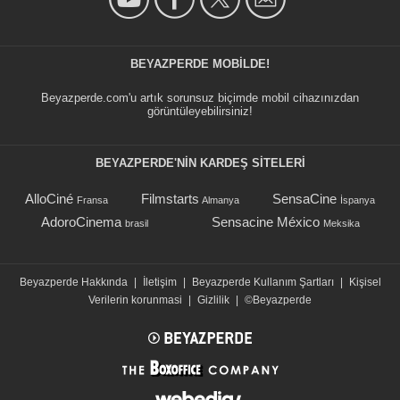
BEYAZPERDE MOBILDE!
Beyazperde.com'u artık sorunsuz biçimde mobil cihazınızdan
görüntüleyebilirsiniz!
BEYAZPERDE'NIN KARDEŞ SİTELERİ
AlloCiné
Filmstarts
SensaCine
Fransa
Almanya
İspanya
AdoroCinema
Sensacine México
brasil
Meksika
Beyazperde Hakkında
|
İletişim
|
Beyazperde Kullanım Şartları
|
Kişisel
Verilerin korunmasi
|
Gizlilik
|
©Beyazperde