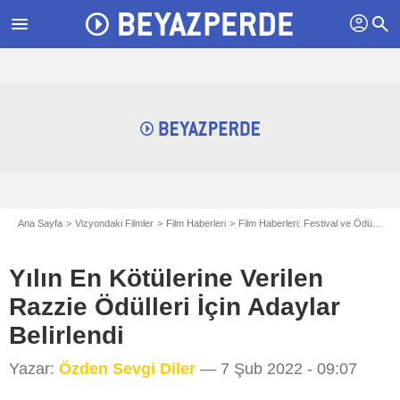
profil
menu
search
Ana Sayfa
Vizyondaki Filmler
Film Haberleri
Film Haberleri: Festival ve Ödüller
Yılın En Kötülerine Verilen
Razzie Ödülleri İçin Adaylar
Belirlendi
Yazar:
Özden Sevgi Diler
— 7 Şub 2022 - 09:07