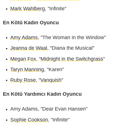
Mark Wahlberg
, "Infinite"
En Kötü Kadın Oyuncu
Amy Adams
, "The Woman in the Window"
Jeanna de Waal
, "Diana the Musical"
Megan Fox
, "
Midnight in the Switchgrass
"
Taryn Manning
, "Karen"
Ruby Rose
, "
Vanquish
"
En Kötü Yardımcı Kadın Oyuncu
Amy Adams, "Dear Evan Hansen"
Sophie Cookson
, "Infinite"