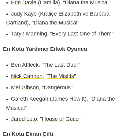
Erin Davie
(Camilla), "Diana the Musical"
Judy Kaye
(Kraliçe Elizabeth ve Barbara
Cartland), "Diana the Musical"
Taryn Manning, "
Every Last One of Them
"
En Kötü Yardımcı Erkek Oyuncu
Ben Affleck
, "
The Last Duel
"
Nick Cannon
, "
The Misfits
"
Mel Gibson
, "Dangerous"
Gareth Keegan
(James Hewitt), "Diana the
Musical"
Jared Leto
, "
House of Gucci
"
En Kötü Ekran Çifti