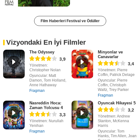
Film Haberleri Festival ve Ödüller
Vizyondaki En İyi Filmler
The Odyssey
Minyonlar ve
Canavarlar
3,9
3,4
Yönetmen:
Christopher Nolan
Yönetmen: Pierre
Coffin, Patrick Delage
Oyuncular: Matt
Damon, Tom Holland,
Oyuncular: Pierre
Anne Hathaway
Coffin, Christoph
Waltz, Trey Parker
Fragman
Fragman
Nasreddin Hoca:
Oyuncak Hikayesi 5
Zaman Yolcusu 4
3,2
3,3
Yönetmen: Andrew
Yönetmen: Nurullah
Stanton, McKenna
Yenihan
Harris
Fragman
Oyuncular: Tom
Hanks, Tim Allen, Joan