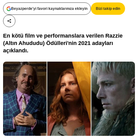
Beyazperde'yi favori kaynaklarınıza ekleyin
Bizi takip edin
Paylaş!
En kötü film ve performanslara verilen Razzie
(Altın Ahududu) Ödülleri'nin 2021 adayları
açıklandı.