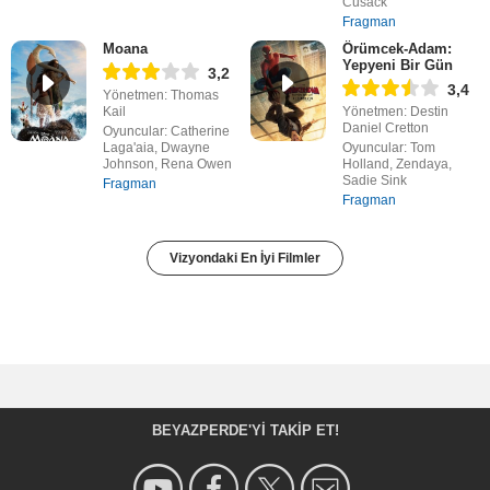
Cusack
Fragman
Moana
Örümcek-Adam:
Yepyeni Bir Gün
3,2
3,4
Yönetmen: Thomas
Kail
Yönetmen: Destin
Daniel Cretton
Oyuncular: Catherine
Laga'aia, Dwayne
Oyuncular: Tom
Johnson, Rena Owen
Holland, Zendaya,
Sadie Sink
Fragman
Fragman
Vizyondaki En İyi Filmler
BEYAZPERDE'YI TAKIP ET!