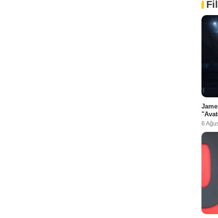
Fi
Jame
"Avat
6 Ağu