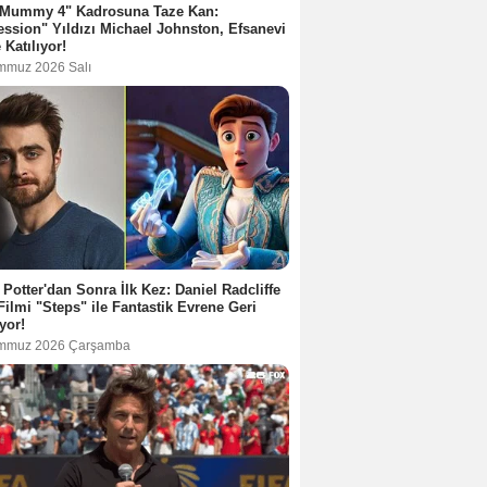
 Mummy 4" Kadrosuna Taze Kan:
ssion" Yıldızı Michael Johnston, Efsanevi
 Katılıyor!
mmuz 2026 Salı
 Potter'dan Sonra İlk Kez: Daniel Radcliffe
Filmi "Steps" ile Fantastik Evrene Geri
yor!
mmuz 2026 Çarşamba