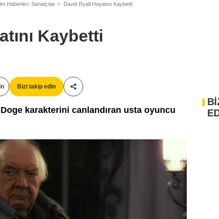
ilm Haberleri: Sanatçılar
David Ryall Hayatını Kaybetti
atını Kaybetti
in
Bizi takip edin
Paylaş!
Bİ
s Doge karakterini canlandıran usta oyuncu
ED