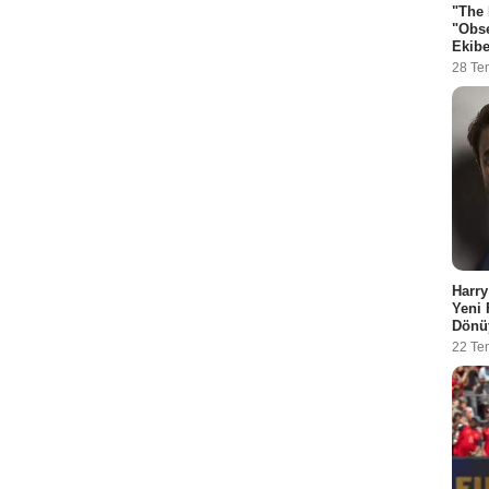
"The
"Obse
Ekibe
28 Te
Harry
Yeni 
Dönü
22 Te