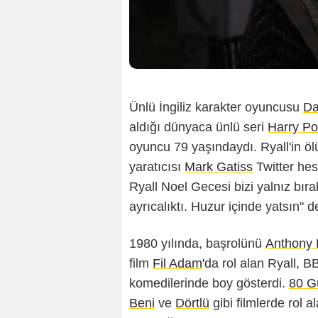
Ünlü İngiliz karakter oyuncusu
Da
aldığı dünyaca ünlü seri
H
arry Po
oyuncu 79 yaşındaydı. Ryall'in öl
yaratıcısı
Mark Gatiss
Twitter he
Ryall Noel Gecesi bizi yalnız bır
ayrıcalıktı. Huzur içinde yatsın" d
1980 yılında, başrolünü
Anthony 
film
Fil Adam
'da rol alan Ryall, 
komedilerinde boy gösterdi.
80 G
Beni
ve
Dörtlü
gibi filmlerde rol