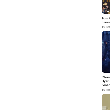
Tom C
Konu
19 Te
Chris
Uyarl
Sinem
19 Te