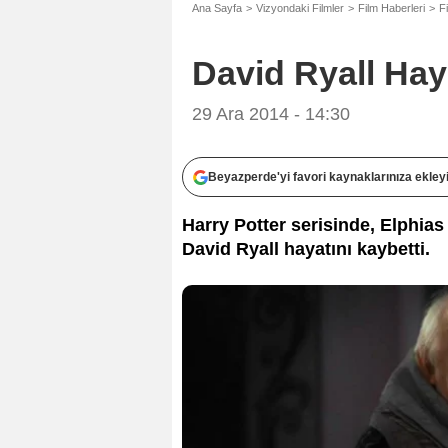
Ana Sayfa
Vizyondaki Filmler
Film Haberleri
F
David Ryall Hay
29 Ara 2014 - 14:30
Beyazperde'yi favori kaynaklarınıza ekley
Harry Potter serisinde, Elphia
David Ryall hayatını kaybetti.