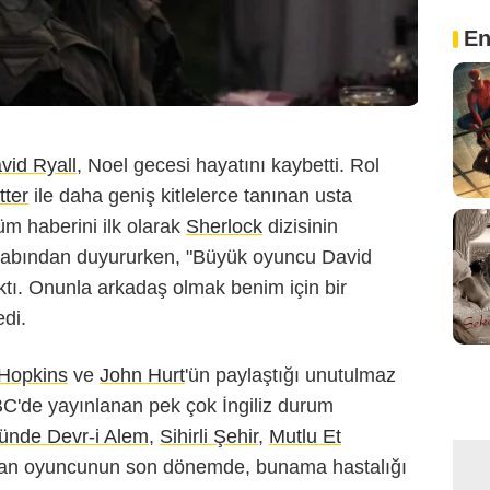
En
vid Ryall
, Noel gecesi hayatını kaybetti. Rol
tter
ile daha geniş kitlelerce tanınan usta
üm haberini ilk olarak
Sherlock
dizisinin
sabından duyururken, "Büyük oyuncu David
aktı. Onunla arkadaş olmak benim için bir
edi.
Hopkins
ve
John Hurt
'ün paylaştığı unutulmaz
BBC'de yayınlanan pek çok İngiliz durum
ünde Devr-i Alem
,
Sihirli Şehir
,
Mutlu Et
 alan oyuncunun son dönemde, bunama hastalığı