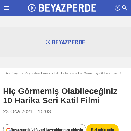
profil
menu
search
Ana Sayfa
Vizyondaki Filmler
Film Haberleri
Hiç Görmemiş Olabileceğiniz 10 Harika Seri Katil Filmi
Hiç Görmemiş Olabileceğiniz
10 Harika Seri Katil Filmi
23 Oca 2021 - 15:03
Beyazperde'yi favori kaynaklarınıza ekleyin
Bizi takip edin