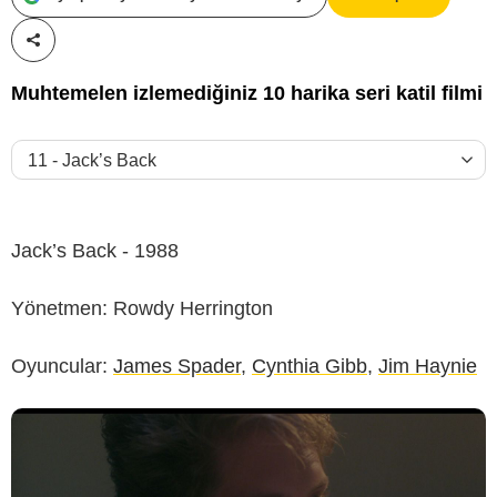
Paylaş!
Muhtemelen izlemediğiniz 10 harika seri katil filmi
Jack’s Back - 1988
Yönetmen: Rowdy Herrington
Oyuncular:
James Spader
,
Cynthia Gibb
,
Jim Haynie