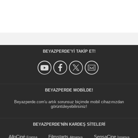
BEYAZPERDE'YI TAKIP ET!
BEYAZPERDE MOBILDE!
Beyazperde.com'u artık sorunsuz biçimde mobil cihazınızdan
görüntüleyebilirsiniz!
BEYAZPERDE'NIN KARDEŞ SİTELERİ
AlloCiné
Filmstarts
SensaCine
Fransa
Almanya
İspanya