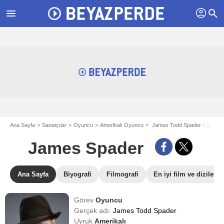
profil
menu
search
Ana Sayfa
Sanatçılar
Oyuncu
Amerikalı Oyuncu
James Todd Spader - aka James Spader
James Spader
Ana Sayfa
Biyografi
Filmografi
En iyi film ve dizileri
Görev
Oyuncu
Gerçek adı:
James Todd Spader
Uyruk
Amerikalı