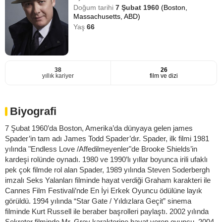
Doğum tarihi
7 Şubat 1960
(Boston,
Massachusetts, ABD)
Yaş
66
38
26
yıllık kariyer
film ve dizi
Biyografi
7 Şubat 1960’da Boston, Amerika’da dünyaya gelen james
Spader’in tam adı James Todd Spader’dır. Spader, ilk filmi 1981
yılında "Endless Love /Affedilmeyenler"de Brooke Shields’in
kardeşi rolünde oynadı. 1980 ve 1990’lı yıllar boyunca irili ufaklı
pek çok filmde rol alan Spader, 1989 yılında Steven Soderbergh
imzalı Seks Yalanları filminde hayat verdiği Graham karakteri ile
Cannes Film Festivali’nde En İyi Erkek Oyuncu ödülüne layık
görüldü. 1994 yılında “Star Gate / Yıldızlara Geçit” sinema
filminde Kurt Russell ile beraber başrolleri paylaştı. 2002 yılında
Sekreter filminde Mr. Grey karakterine hayat veren oyuncu, 2004-