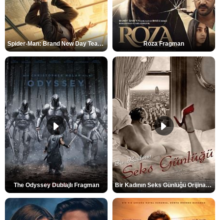
Spider-Man: Brand New Day Teaser
Roza Fragman
The Odyssey Dublajlı Fragman
Bir Kadının Seks Günlüğü Orijinal Fragman