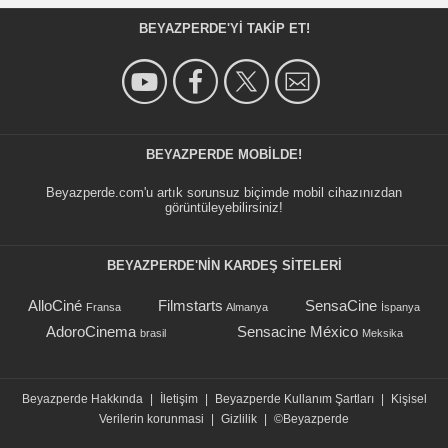
BEYAZPERDE'YI TAKIP ET!
BEYAZPERDE MOBILDE!
Beyazperde.com'u artık sorunsuz biçimde mobil cihazınızdan
görüntüleyebilirsiniz!
BEYAZPERDE'NIN KARDEŞ SİTELERİ
AlloCiné
Filmstarts
SensaCine
Fransa
Almanya
İspanya
AdoroCinema
Sensacine México
brasil
Meksika
Beyazperde Hakkında
|
İletişim
|
Beyazperde Kullanım Şartları
|
Kişisel
Verilerin korunmasi
|
Gizlilik
|
©Beyazperde