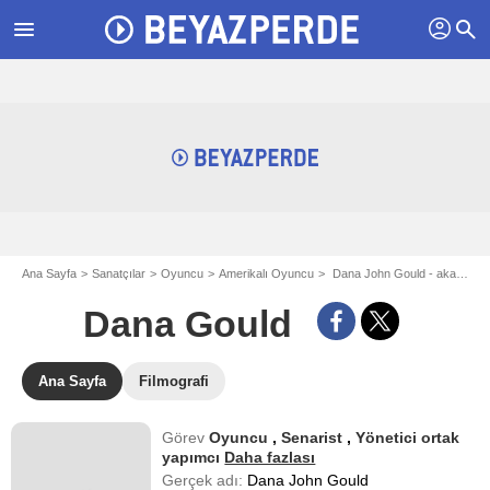
profil
menu
search
Ana Sayfa
Sanatçılar
Oyuncu
Amerikalı Oyuncu
Dana John Gould - aka Dana Gould
Dana Gould
Ana Sayfa
Filmografi
Görev
Oyuncu
,
Senarist
,
Yönetici ortak
yapımcı
Daha fazlası
Gerçek adı:
Dana John Gould