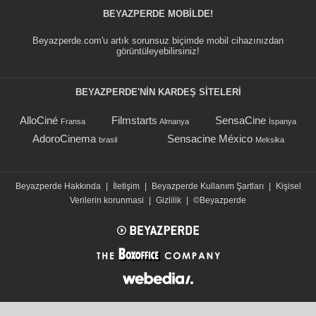
BEYAZPERDE MOBILDE!
Beyazperde.com'u artık sorunsuz biçimde mobil cihazınızdan
görüntüleyebilirsiniz!
BEYAZPERDE'NIN KARDEŞ SİTELERİ
AlloCiné
Filmstarts
SensaCine
Fransa
Almanya
İspanya
AdoroCinema
Sensacine México
brasil
Meksika
Beyazperde Hakkında
|
İletişim
|
Beyazperde Kullanım Şartları
|
Kişisel
Verilerin korunmasi
|
Gizlilik
|
©Beyazperde