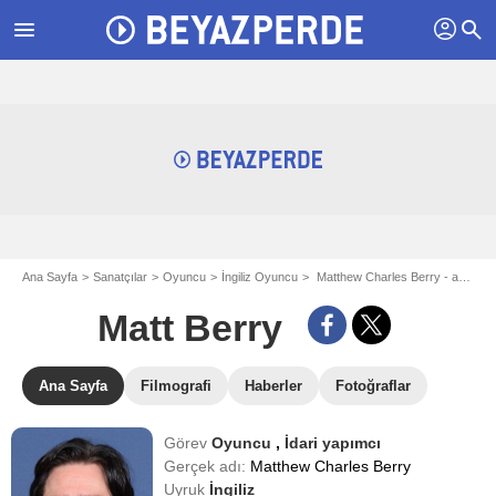
profil
menu
search
Ana Sayfa
Sanatçılar
Oyuncu
İngiliz Oyuncu
Matthew Charles Berry - aka Matt Berry
Matt Berry
Ana Sayfa
Filmografi
Haberler
Fotoğraflar
Görev
Oyuncu
,
İdari yapımcı
Gerçek adı:
Matthew Charles Berry
Uyruk
İngiliz