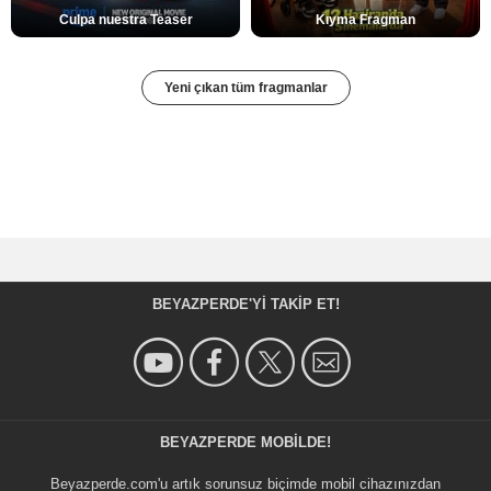
Culpa nuestra Teaser
Kıyma Fragman
Yeni çıkan tüm fragmanlar
BEYAZPERDE'YI TAKIP ET!
BEYAZPERDE MOBILDE!
Beyazperde.com'u artık sorunsuz biçimde mobil cihazınızdan