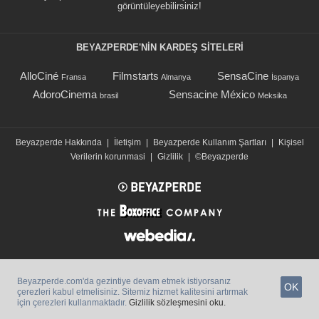
görüntüleyebilirsiniz!
BEYAZPERDE'NIN KARDEŞ SİTELERİ
AlloCiné
Filmstarts
SensaCine
Fransa
Almanya
İspanya
AdoroCinema
Sensacine México
brasil
Meksika
Beyazperde Hakkında
|
İletişim
|
Beyazperde Kullanım Şartları
|
Kişisel
Verilerin korunmasi
|
Gizlilik
|
©Beyazperde
Beyazperde.com'da gezintiye devam etmek istiyorsanız
OK
çerezleri kabul etmelisiniz. Sitemiz hizmet kalitesini artırmak
için çerezleri kullanmaktadır.
Gizlilik sözleşmesini oku.