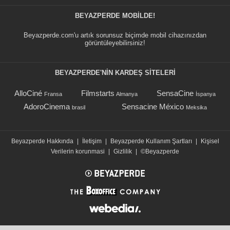
BEYAZPERDE MOBILDE!
Beyazperde.com'u artık sorunsuz biçimde mobil cihazınızdan
görüntüleyebilirsiniz!
BEYAZPERDE'NIN KARDEŞ SİTELERİ
AlloCiné
Filmstarts
SensaCine
Fransa
Almanya
İspanya
AdoroCinema
Sensacine México
brasil
Meksika
Beyazperde Hakkında
|
İletişim
|
Beyazperde Kullanım Şartları
|
Kişisel
Verilerin korunmasi
|
Gizlilik
|
©Beyazperde