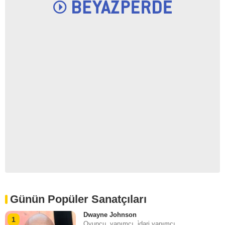
Günün Popüler Sanatçıları
Dwayne Johnson
1
Oyuncu, yapımcı, i̇dari yapımcı