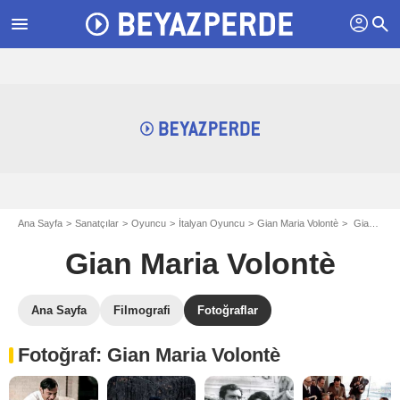
profil
menu
search
Ana Sayfa
Sanatçılar
Oyuncu
İtalyan Oyuncu
Gian Maria Volontè
Gian Maria Volontè: Fotograflar
Gian Maria Volontè
Ana Sayfa
Filmografi
Fotoğraflar
Fotoğraf: Gian Maria Volontè