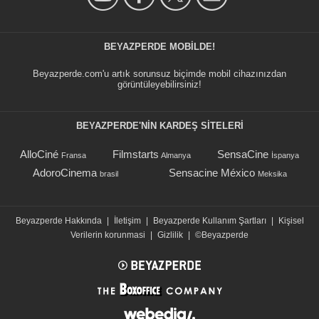
BEYAZPERDE MOBILDE!
Beyazperde.com'u artık sorunsuz biçimde mobil cihazınızdan
görüntüleyebilirsiniz!
BEYAZPERDE'NIN KARDEŞ SİTELERİ
AlloCiné
Filmstarts
SensaCine
Fransa
Almanya
İspanya
AdoroCinema
Sensacine México
brasil
Meksika
Beyazperde Hakkında
|
İletişim
|
Beyazperde Kullanım Şartları
|
Kişisel
Verilerin korunmasi
|
Gizlilik
|
©Beyazperde