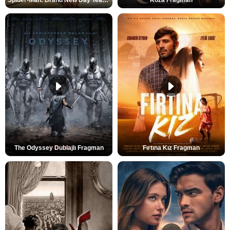
Spider-Man: Brand New Day Teaser
Roza Fragman
The Odyssey Dublajlı Fragman
Fırtına Kız Fragman