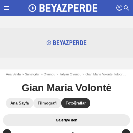
profil
menu
search
Ana Sayfa
Sanatçılar
Oyuncu
İtalyan Oyuncu
Gian Maria Volontè: fotograflar
Gian Maria Volontè
Ana Sayfa
Filmografi
Fotoğraflar
Galeriye dön