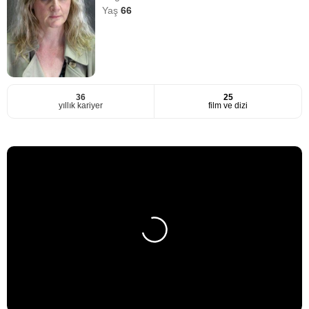
Yaş
66
36
25
yıllık kariyer
film ve dizi