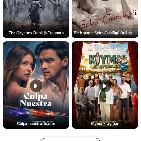
The Odyssey Dublajlı Fragman
Bir Kadının Seks Günlüğü Orijinal Fragman
Culpa nuestra Teaser
Kıyma Fragman