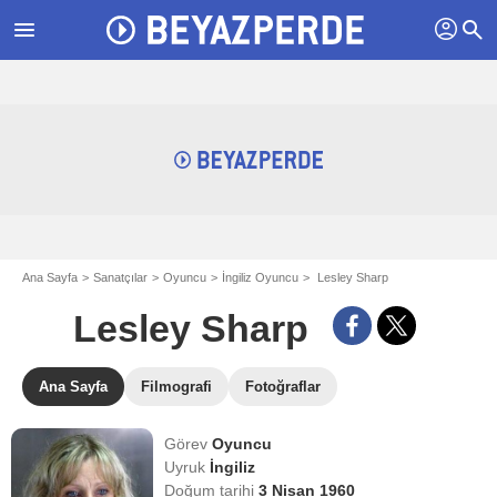
profil
menu
search
Ana Sayfa
Sanatçılar
Oyuncu
İngiliz Oyuncu
Lesley Sharp
Lesley Sharp
Ana Sayfa
Filmografi
Fotoğraflar
Görev
Oyuncu
Uyruk
İngiliz
Doğum tarihi
3 Nisan 1960