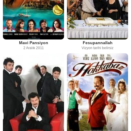
Mavi Pansiyon
Fesupannallah
2 Aralık 2011
Vizyon tarihi belirsiz