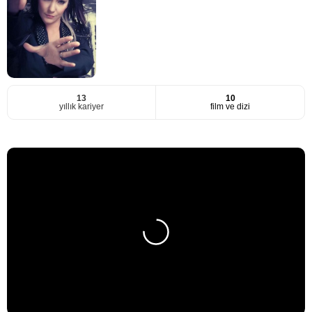
13
10
yıllık kariyer
film ve dizi