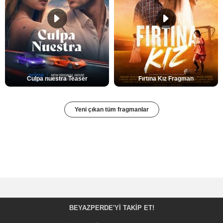
Culpa nuestra Teaser
Fırtına Kız Fragman
Yeni çıkan tüm fragmanlar
BEYAZPERDE'YI TAKIP ET!