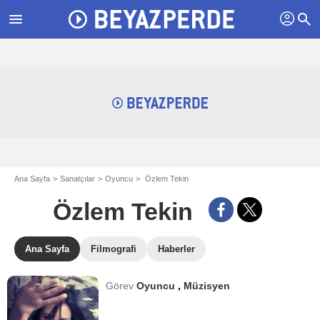
profil
menu
search
Ana Sayfa
Sanatçılar
Oyuncu
Özlem Tekin
Özlem Tekin
Ana Sayfa
Filmografi
Haberler
Görev
Oyuncu
,
Müzisyen