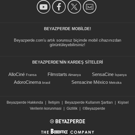
BEYAZPERDE MOBILDE!
Beyazperde.com'u artık sorunsuz biçimde mobil cihazınızdan
görüntüleyebilirsiniz!
BEYAZPERDE'NIN KARDEŞ SİTELERİ
AlloCiné
Filmstarts
SensaCine
Fransa
Almanya
İspanya
AdoroCinema
Sensacine México
brasil
Meksika
Beyazperde Hakkında
|
İletişim
|
Beyazperde Kullanım Şartları
|
Kişisel
Verilerin korunmasi
|
Gizlilik
|
©Beyazperde