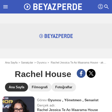
profil
menu
search
Ana Sayfa
Sanatçılar
Oyuncu
Rachel Jessica Te Ao Maarama House - aka Rachel House
Rachel House
Ana Sayfa
Filmografi
Fotoğraflar
Görev
Oyuncu
,
Yönetmen
,
Senarist
Gerçek adı:
Rachel Jessica Te Ao Maarama House