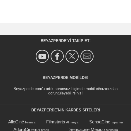
BEYAZPERDE'YI TAKIP ET!
BEYAZPERDE MOBILDE!
Beyazperde.com'u artık sorunsuz biçimde mobil cihazınızdan
görüntüleyebilirsiniz!
BEYAZPERDE'NIN KARDEŞ SİTELERİ
AlloCiné
Filmstarts
SensaCine
Fransa
Almanya
İspanya
AdoroCinema
Sensacine México
brasil
Meksika