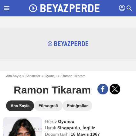
profil
menu
search
Ana Sayfa
Sanatçılar
Oyuncu
Ramon Tikaram
Ramon Tikaram
Ana Sayfa
Filmografi
Fotoğraflar
Görev
Oyuncu
Uyruk
Singapurlu,
İngiliz
Doğum tarihi
16 Mayıs 1967