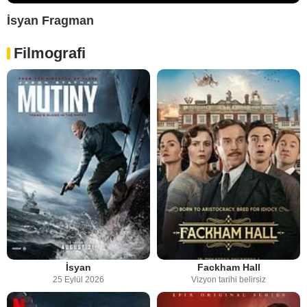
İsyan Fragman
Filmografi
İsyan
Fackham Hall
25 Eylül 2026
Vizyon tarihi belirsiz