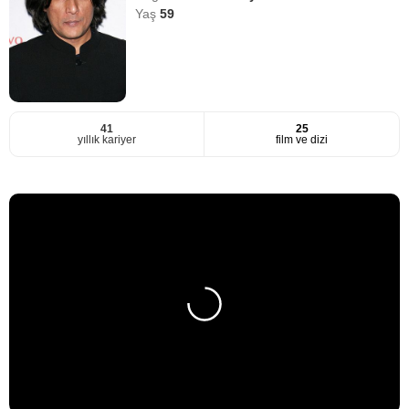
Yaş
59
41
25
yıllık kariyer
film ve dizi