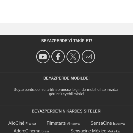
BEYAZPERDE'YI TAKIP ET!
BEYAZPERDE MOBILDE!
Beyazperde.com'u artık sorunsuz biçimde mobil cihazınızdan
görüntüleyebilirsiniz!
BEYAZPERDE'NIN KARDEŞ SİTELERİ
AlloCiné
Filmstarts
SensaCine
Fransa
Almanya
İspanya
AdoroCinema
Sensacine México
brasil
Meksika