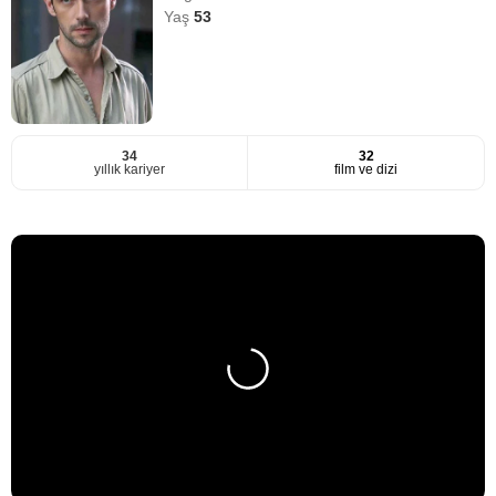
Yaş
53
34
32
yıllık kariyer
film ve dizi