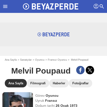
profil
menu
search
Ana Sayfa
Sanatçılar
Oyuncu
Fransız Oyuncu
Melvil Poupaud
Melvil Poupaud
Ana Sayfa
Filmografi
Haberler
Fotoğraflar
Görev
Oyuncu
Uyruk
Fransız
Doğum tarihi
26 Ocak 1973