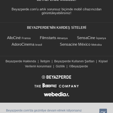
Beyazperde.com'u artık sorunsuz biçimde mobil cihazınızdan
görüntüleyebilirsiniz!
BEYAZPERDE'NIN KARDEŞ SİTELERİ
AlloCiné
Filmstarts
SensaCine
Fransa
Almanya
İspanya
AdoroCinema
Sensacine México
brasil
Meksika
Beyazperde Hakkında
|
İletişim
|
Beyazperde Kullanım Şartları
|
Kişisel
Verilerin korunmasi
|
Gizlilik
|
©Beyazperde
Beyazperde.com'da gezintiye devam etmek istiyorsanız
OK