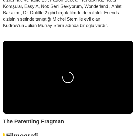
Komşular, Easy A, Not: Seni Seviyorum, Wonderland , Anlat
Bakalım , Dr. Dolittle 2 gibi birçok filmde de rol aldı. Friends
dizisinin setinde tanıştığı Michel Stern ile evli olan
Kudrow'un Julian Murray Stern adında bir oğlu vardır.
The Parenting Fragman
Filmografi