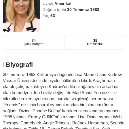
Uyruk
Amerikalı
Doğum tarihi
30 Temmuz 1963
Yaş
63
34
35
yıllık kariyer
film ve dizi
Biyografi
30 Temmuz 1963 Kaliforniya doğumlu Lisa Marie Diane Kudrow,
Vassar Üniveristesi’nde biyoloi bölümünü bitirdi. Araştırmacı
olarak çalışmak isteyen Kudrow’un fikrini ağabeyinin arkadaşı
olan komedyen Jon Lovitz değiştirdi. Mad About You dizisi ile
dikkatleri çeken oyuncunun, burada sergilediği performansı,
“Friends” dizisinin başrol oyuncularından biri olma imkânını
sağladı. Dizide ‘Phoebe Buffay’ karakterini canlandıran oyuncu
1998 yılında “Emmy Ödülü”nü kazandı. Lisa Diane ayrıca; Web
Therapy, Comeback, Angie Tribeca , BoJack Horseman, Scandal
dizilerinde ve Table 19 , Patron Bebek, Trendeki Kız, Kötü