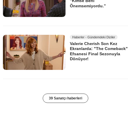
“Kimse Beni
Önemsemiyordu.”
Haberler - Gündemdeki Diziler
Valerie Cherish Son Kez
Ekranlarda: "The Comeback"
Efsanesi Final Sezonuyla
Dönüyor!
39 Sanatçı haberleri