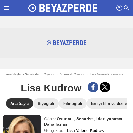
profil
menu
search
Ana Sayfa
Sanatçılar
Oyuncu
Amerikalı Oyuncu
Lisa Valerie Kudrow - aka Lisa Kudrow
Lisa Kudrow
Ana Sayfa
Biyografi
Filmografi
En iyi film ve dizileri
Görev
Oyuncu
,
Senarist
,
İdari yapımcı
Daha fazlası
Gerçek adı:
Lisa Valerie Kudrow