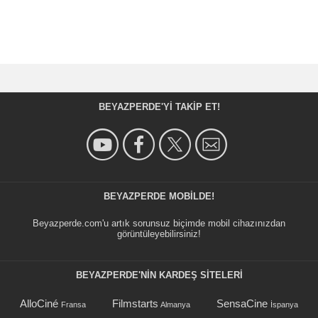
BEYAZPERDE'YI TAKIP ET!
BEYAZPERDE MOBILDE!
Beyazperde.com'u artık sorunsuz biçimde mobil cihazınızdan
görüntüleyebilirsiniz!
BEYAZPERDE'NIN KARDEŞ SİTELERİ
AlloCiné
Filmstarts
SensaCine
Fransa
Almanya
İspanya