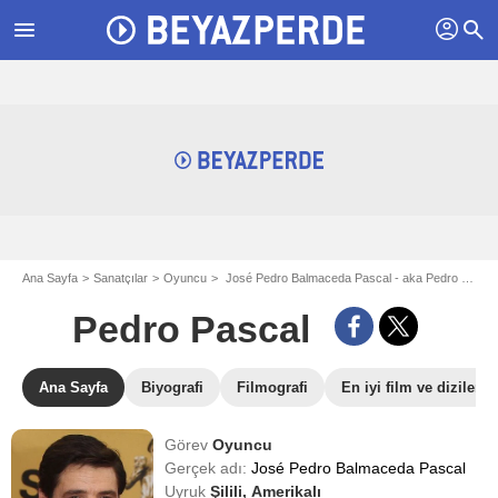
profil
menu
search
Ana Sayfa
Sanatçılar
Oyuncu
José Pedro Balmaceda Pascal - aka Pedro Pascal
Pedro Pascal
Ana Sayfa
Biyografi
Filmografi
En iyi film ve dizileri
Görev
Oyuncu
Gerçek adı:
José Pedro Balmaceda Pascal
Uyruk
Şilili,
Amerikalı