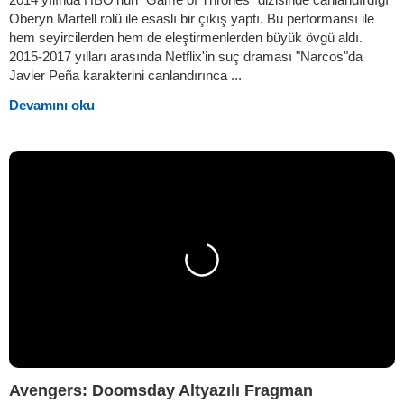
Oberyn Martell rolü ile esaslı bir çıkış yaptı. Bu performansı ile
hem seyircilerden hem de eleştirmenlerden büyük övgü aldı.
2015-2017 yılları arasında Netflix'in suç draması "Narcos"da
Javier Peña karakterini canlandırınca ...
Devamını oku
Avengers: Doomsday Altyazılı Fragman