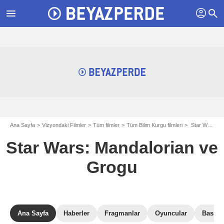
profil
menu
search
Ana Sayfa
Vizyondaki Filmler
Tüm filmler
Tüm Bilim Kurgu filmleri
Star Wars: Mandalorian ve Grogu
Star Wars: Mandalorian ve
Grogu
Ana Sayfa
Haberler
Fragmanlar
Oyuncular
Basın E