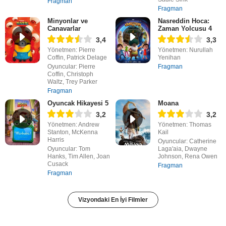
Fragman
Fragman
Minyonlar ve
Nasreddin Hoca:
Canavarlar
Zaman Yolcusu 4
3,4
3,3
Yönetmen: Pierre
Yönetmen: Nurullah
Coffin, Patrick Delage
Yenihan
Oyuncular: Pierre
Fragman
Coffin, Christoph
Waltz, Trey Parker
Fragman
Oyuncak Hikayesi 5
Moana
3,2
3,2
Yönetmen: Andrew
Yönetmen: Thomas
Stanton, McKenna
Kail
Harris
Oyuncular: Catherine
Oyuncular: Tom
Laga'aia, Dwayne
Hanks, Tim Allen, Joan
Johnson, Rena Owen
Cusack
Fragman
Fragman
Vizyondaki En İyi Filmler