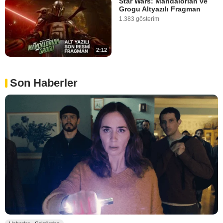
Star Wars: Mandalorian ve
Grogu Altyazılı Fragman
1.383 gösterim
2:12
Son Haberler