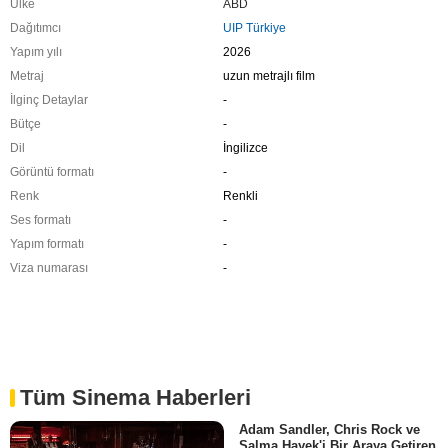
Ülke
ABD
Dağıtımcı
UIP Türkiye
Yapım yılı
2026
Metraj
uzun metrajlı film
İlginç Detaylar
-
Bütçe
-
Dil
İngilizce
Görüntü formatı
-
Renk
Renkli
Ses formatı
-
Yapım formatı
-
Viza numarası
-
Tüm Sinema Haberleri
Adam Sandler, Chris Rock ve
Salma Hayek'i Bir Araya Getiren