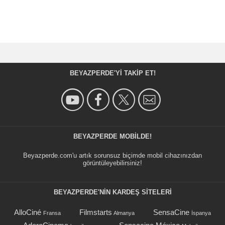
BEYAZPERDE'YI TAKIP ET!
BEYAZPERDE MOBILDE!
Beyazperde.com'u artık sorunsuz biçimde mobil cihazınızdan
görüntüleyebilirsiniz!
BEYAZPERDE'NIN KARDEŞ SİTELERİ
AlloCiné
Filmstarts
SensaCine
Fransa
Almanya
İspanya