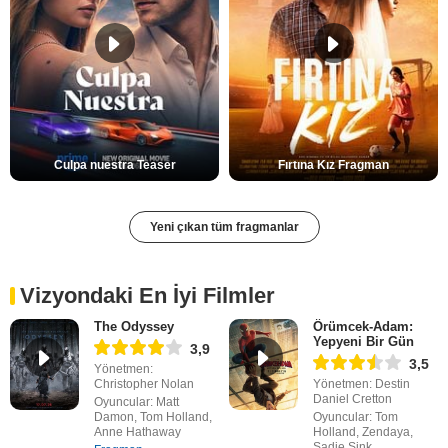
Culpa nuestra Teaser
Fırtına Kız Fragman
Yeni çıkan tüm fragmanlar
Vizyondaki En İyi Filmler
The Odyssey
Örümcek-Adam:
Yepyeni Bir Gün
3,9
3,5
Yönetmen:
Christopher Nolan
Yönetmen: Destin
Daniel Cretton
Oyuncular: Matt
Damon, Tom Holland,
Oyuncular: Tom
Anne Hathaway
Holland, Zendaya,
Sadie Sink