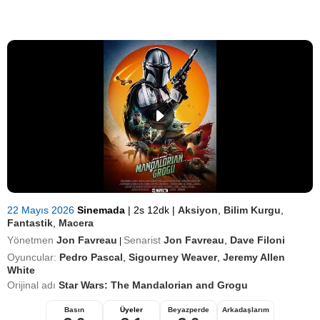
22 Mayıs 2026
Sinemada
|
2s 12dk
|
Aksiyon
,
Bilim Kurgu
,
Fantastik
,
Macera
Yönetmen
Jon Favreau
Senarist
Jon Favreau
,
Dave Filoni
|
Oyuncular:
Pedro Pascal
,
Sigourney Weaver
,
Jeremy Allen
White
Orijinal adı
Star Wars: The Mandalorian and Grogu
Basın
Üyeler
Beyazperde
Arkadaşlarım