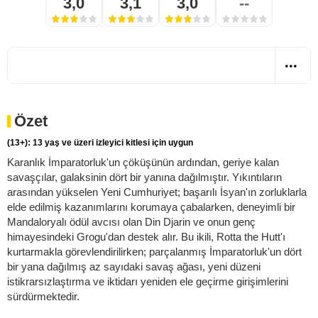
3,0
3,1
3,0
--
Özet
(13+): 13 yaş ve üzeri izleyici kitlesi için uygun
Karanlık İmparatorluk'un çöküşünün ardından, geriye kalan
savaşçılar, galaksinin dört bir yanına dağılmıştır. Yıkıntıların
arasından yükselen Yeni Cumhuriyet; başarılı İsyan'ın zorluklarla
elde edilmiş kazanımlarını korumaya çabalarken, deneyimli bir
Mandaloryalı ödül avcısı olan Din Djarin ve onun genç
himayesindeki Grogu'dan destek alır. Bu ikili, Rotta the Hutt'ı
kurtarmakla görevlendirilirken; parçalanmış İmparatorluk'un dört
bir yana dağılmış az sayıdaki savaş ağası, yeni düzeni
istikrarsızlaştırma ve iktidarı yeniden ele geçirme girişimlerini
sürdürmektedir.